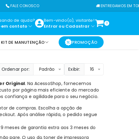
E CONOSCO
ENTREGAMOS EM TODO O BRAS
isando de ajuda?
Bem-vindo(a), visitante!
0
e em contato
Entrar
ou
Cadastrar
KIT DE MANUTENÇÃO
PROMOÇÃO
Ordenar por:
Padrão
Exibir:
16
r Original
. Na
AcessoShop
, fornecemos
o custo por página mais eficiente do mercado
s confiança e agilidade para o seu negócio.
setor de compras. Escolha a opção de
ckout. Após análise rápida, o pedido segue
 meses de garantia extra aos 3 meses do
 não pare. O uso do toner de impressora