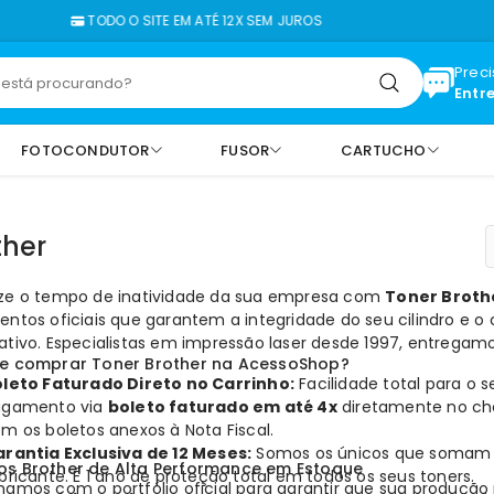
TODO O SITE EM ATÉ 12X SEM JUROS
FAL
Prec
Entr
FOTOCONDUTOR
FUSOR
CARTUCHO
ther
ze o tempo de inatividade da sua empresa com
Toner Brothe
entos oficiais que garantem a integridade do seu cilindro e 
ativo. Especialistas em impressão laser desde 1997, entregamo
ue comprar Toner Brother na AcessoShop?
leto Faturado Direto no Carrinho:
Facilidade total para o 
agamento via
boleto faturado em até 4x
diretamente no che
m os boletos anexos à Nota Fiscal.
rantia Exclusiva de 12 Meses:
Somos os únicos que somam 9
os Brother de Alta Performance em Estoque
bricante. É 1 ano de proteção total em todos os seus
toners
.
hamos com o portfólio oficial para garantir que sua produção