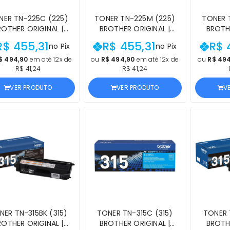
NER TN-225C (225)
TONER TN-225M (225)
TONER 
ROTHER ORIGINAL |
BROTHER ORIGINAL |
BROTHE
40CDW, 9330CDW,
9340CDW, 9330CDW,
9340CD
R$ 455,31
R$ 455,31
R$ 
no Pix
no Pix
0CW, 3170CDW, HL-
9130CW, 3170CDW, HL-
9130CW,
3140CW CIANO |
3140CW MAGENTA |
3140C
$ 494,90
em até 12x de
ou
R$ 494,90
em até 12x de
ou
R$ 49
R$ 41,24
R$ 41,24
PRODUTO OFICIAL
PRODUTO OFICIAL
PROD
ROTHER COM NF E
BROTHER COM NF E
BROTH
VER PRODUTO
VER PRODUTO
V
PROCEDÊNCIA
PROCEDÊNCIA
PR
NER TN-315BK (315)
TONER TN-315C (315)
TONER 
ROTHER ORIGINAL |
BROTHER ORIGINAL |
BROTHE