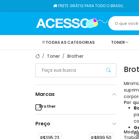
FRETE GRÁTIS PARA TODO O BRASIL
TODAS AS CATEGORIAS
TONER
Toner
Brother
Bro
Minimi
suprim
Marcas
corpor
Por q
Brother
Bo
p
co
Preço
Ga
Model
fa
Trabal
R$395.23
R$899.50