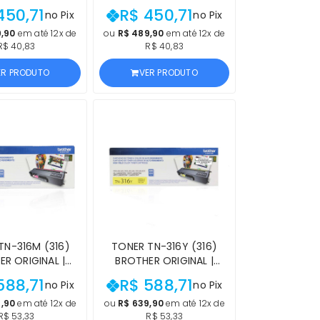
W, 9560CDW,
9970CDW, 9560CDW,
450,71
R$ 450,71
no Pix
no Pix
, 4570CDW, HL-
9460CDN, 4570CDW, HL-
DN MAGENTA |
4150CDN AMARELO |
9,90
em até 12x de
ou
R$ 489,90
em até 12x de
R$ 40,83
R$ 40,83
UTO OFICIAL
PRODUTO OFICIAL
ER COM NF E
BROTHER COM NF E
ER PRODUTO
VER PRODUTO
OCEDÊNCIA
PROCEDÊNCIA
TN-316M (316)
TONER TN-316Y (316)
R ORIGINAL |
BROTHER ORIGINAL |
DW, L8600CDW,
L8850CDW, L8600CDW,
588,71
R$ 588,71
no Pix
no Pix
W, HL-L8250CDN
L8350CDW, HL-L8250CDN
TA | PRODUTO
AMARELO | PRODUTO
,90
em até 12x de
ou
R$ 639,90
em até 12x de
R$ 53,33
R$ 53,33
BROTHER COM NF
OFICIAL BROTHER COM NF