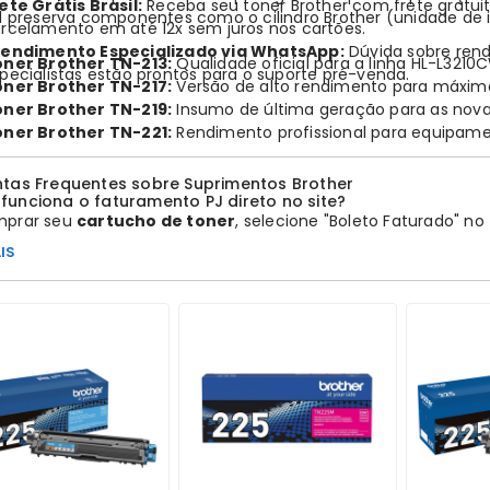
ete Grátis Brasil:
Receba seu
toner Brother
com frete gratuit
al preserva componentes como o
cilindro Brother (unidade d
rcelamento em até 12x sem juros nos cartões.
tendimento Especializado via WhatsApp:
Dúvida sobre ren
ner Brother TN-213:
Qualidade oficial para a linha HL-L3210
pecialistas estão prontos para o suporte pré-venda.
ner Brother TN-217:
Versão de alto rendimento para máxim
ner Brother TN-219:
Insumo de última geração para as novas
ner Brother TN-221:
Rendimento profissional para equipa
tas Frequentes sobre Suprimentos Brother
unciona o faturamento PJ direto no site?
mprar seu
cartucho de toner
, selecione "Boleto Faturado" no
 normalmente. Nossa equipe receberá seu pedido e, após uma
IS
 boletos anexos e faturados para sua empresa.
 vantagem do toner original em relação ao compatível?
er para impressora Brother
original possui granulometria 
elação. Isso preserva a unidade de cilindro (drum) e o
fusor
, 
ão do escritório.
rte via WhatsApp auxilia na escolha do modelo correto?
omo somos especialistas em suprimentos originais desde 199
mar a compatibilidade exata pelo modelo da sua impressora, 