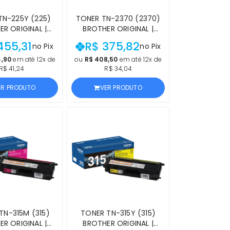
TN-225Y (225)
TONER TN-2370 (2370)
R ORIGINAL |
BROTHER ORIGINAL |
W, 9330CDW,
L2740DW, L2720DW,
455,31
R$ 375,82
no Pix
no Pix
 3170CDW, HL-
L2700D, DCP-L2540DW,
W AMARELO |
L2520DW, L2360DW, HL-
4,90
em até 12x de
ou
R$ 408,50
em até 12x de
R$ 41,24
R$ 34,04
UTO OFICIAL
L2320D PRETO | LACRADO
ER COM NF E
C/ NF E GARANTIA
ER PRODUTO
VER PRODUTO
OCEDÊNCIA
TN-315M (315)
TONER TN-315Y (315)
R ORIGINAL |
BROTHER ORIGINAL |