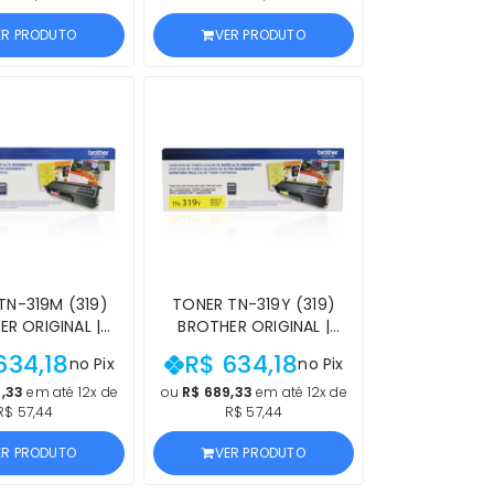
ROCEDÊNCIA
E PROCEDÊNCIA
ER PRODUTO
VER PRODUTO
TN-319M (319)
TONER TN-319Y (319)
R ORIGINAL |
BROTHER ORIGINAL |
50CDW, HL-
L8850CDW, HL-
634,18
R$ 634,18
no Pix
no Pix
DW MAGENTA |
L8350CDW AMARELO |
UTO OFICIAL
PRODUTO OFICIAL
,33
em até 12x de
ou
R$ 689,33
em até 12x de
R$ 57,44
R$ 57,44
ER COM NF E
BROTHER COM NF E
OCEDÊNCIA
PROCEDÊNCIA
ER PRODUTO
VER PRODUTO