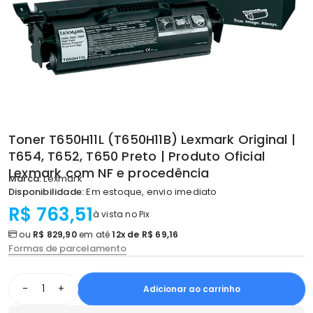
Toner T650H11L (T650H11B) Lexmark Original |
T654, T652, T650 Preto | Produto Oficial
Lexmark com NF e procedência
Marca:
Lexmark
Disponibilidade:
Em estoque, envio imediato
R$ 763,51
à vista no Pix
ou
R$ 829,90
em até
12x de R$ 69,16
Formas de parcelamento
-
+
Adicionar ao carrinho