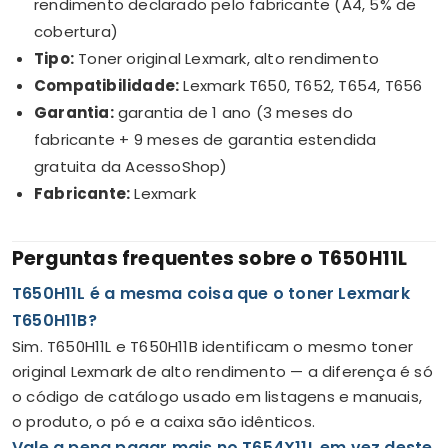
rendimento declarado pelo fabricante (A4, 5% de
cobertura)
Tipo:
Toner original Lexmark, alto rendimento
Compatibilidade:
Lexmark T650, T652, T654, T656
Garantia:
garantia de 1 ano (3 meses do
fabricante + 9 meses de garantia estendida
gratuita da AcessoShop)
Fabricante:
Lexmark
Perguntas frequentes sobre o T650H11L
T650H11L é a mesma coisa que o toner Lexmark
T650H11B?
Sim. T650H11L e T650H11B identificam o mesmo toner
original Lexmark de alto rendimento — a diferença é só
o código de catálogo usado em listagens e manuais,
o produto, o pó e a caixa são idênticos.
Vale a pena pagar mais no T654X11L em vez deste