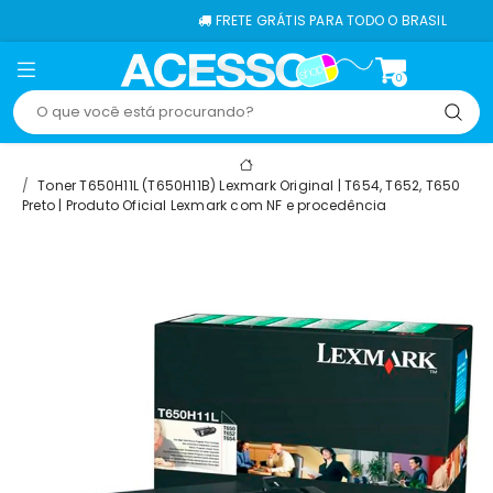
FRETE GRÁTIS PARA TODO O BRASIL
0
Toner T650H11L (T650H11B) Lexmark Original | T654, T652, T650
Preto | Produto Oficial Lexmark com NF e procedência