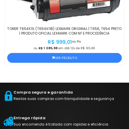
TONER T654X11L (T654X11B) LEXMARK ORIGINAL | T656, T654 PRETO
| PRODUTO OFICIAL LEXMARK COM NF E PROCEDÊNCIA
R$ 999,01
no Pix
ou
R$ 1.085,88
em até 12x de R$ 90,49
VER PRODUTO
Compra segura e garantida
Realize suas compras com tranquilidade e segurança
Entrega rápida
Sua encomenda é tratada com rapidez e eficiência