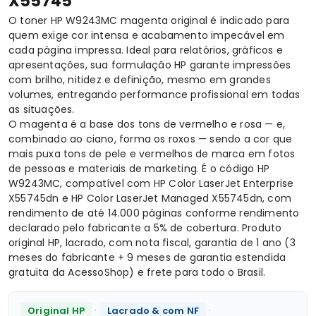
X55745
O toner HP W9243MC magenta original é indicado para
quem exige cor intensa e acabamento impecável em
cada página impressa. Ideal para relatórios, gráficos e
apresentações, sua formulação HP garante impressões
com brilho, nitidez e definição, mesmo em grandes
volumes, entregando performance profissional em todas
as situações.
O magenta é a base dos tons de vermelho e rosa — e,
combinado ao ciano, forma os roxos — sendo a cor que
mais puxa tons de pele e vermelhos de marca em fotos
de pessoas e materiais de marketing. É o código HP
W9243MC, compatível com HP Color LaserJet Enterprise
X55745dn e HP Color LaserJet Managed X55745dn, com
rendimento de até 14.000 páginas conforme rendimento
declarado pelo fabricante a 5% de cobertura. Produto
original HP, lacrado, com nota fiscal, garantia de 1 ano (3
meses do fabricante + 9 meses de garantia estendida
gratuita da AcessoShop) e frete para todo o Brasil.
·
·
Original HP
Lacrado & com NF