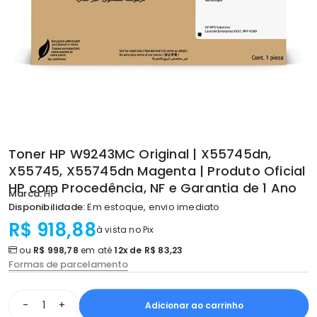
Toner HP W9243MC Original | X55745dn,
X55745, X55745dn Magenta | Produto Oficial
HP com Procedência, NF e Garantia de 1 Ano
Marca:
HP
Disponibilidade:
Em estoque, envio imediato
R$ 918,88
à vista no Pix
ou
R$ 998,78
em até
12x de R$ 83,23
Formas de parcelamento
-
+
Adicionar ao carrinho