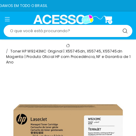
DO O BRASIL
8% OFF
0
Toner HP W9243MC Original | X55745dn, X55745, X55745dn
Magenta | Produto Oficial HP com Procedência, NF e Garantia de 1
Ano