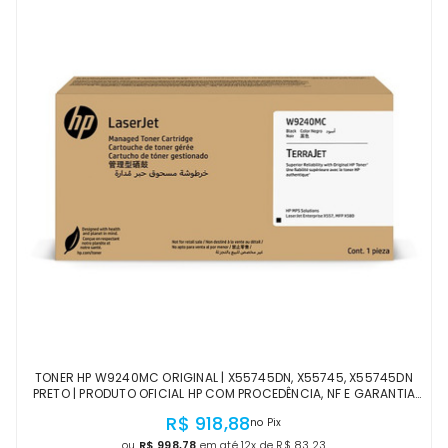
TONER HP W9240MC ORIGINAL | X55745DN, X55745, X55745DN
PRETO | PRODUTO OFICIAL HP COM PROCEDÊNCIA, NF E GARANTIA
DE 1 ANO
R$ 918,88
no Pix
ou
R$ 998,78
em até 12x de R$ 83,23