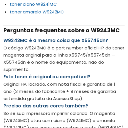
toner ciano W9241MC
toner amarelo W9242MC
Perguntas frequentes sobre o W9243MC
W9243MC é a mesma coisa que X55745dn?
O código W9243MC é o part number oficial HP do toner
magenta original para a linha X55745/X55745dn —
X55745dn é o nome do equipamento, não do
suprimento.
Este toner é original ou compatível?
Original HP, lacrado, com nota fiscal e garantia de 1
ano (3 meses do fabricante + 9 meses de garantia
estendida gratuita da AcessoShop).
Preciso das outras cores também?
Só se sua impressora imprimir colorido. O magenta
(W9243MC) atua com ciano (W9241MC) e amarelo
(W9242MC) nas cores compostas; o preto (W9240MC)