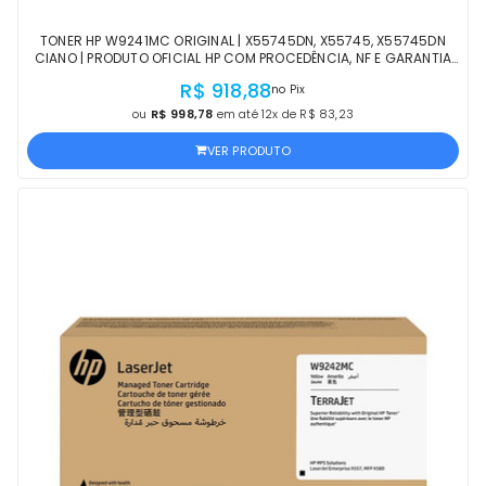
TONER HP W9241MC ORIGINAL | X55745DN, X55745, X55745DN
CIANO | PRODUTO OFICIAL HP COM PROCEDÊNCIA, NF E GARANTIA
DE 1 ANO
R$ 918,88
no Pix
ou
R$ 998,78
em até 12x de R$ 83,23
VER PRODUTO