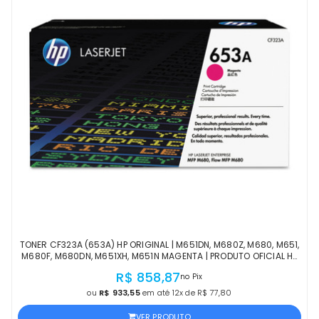
TONER CF323A (653A) HP ORIGINAL | M651DN, M680Z, M680, M651,
M680F, M680DN, M651XH, M651N MAGENTA | PRODUTO OFICIAL HP
COM NF E PROCEDÊNCIA
R$ 858,87
no Pix
ou
R$ 933,55
em até 12x de R$ 77,80
VER PRODUTO