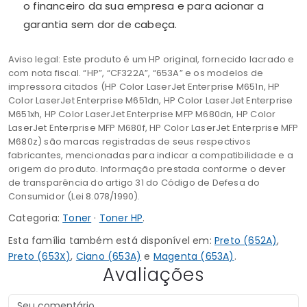
o financeiro da sua empresa e para acionar a
garantia sem dor de cabeça.
Aviso legal: Este produto é um HP original, fornecido lacrado e
com nota fiscal. “HP”, “CF322A”, “653A” e os modelos de
impressora citados (HP Color LaserJet Enterprise M651n, HP
Color LaserJet Enterprise M651dn, HP Color LaserJet Enterprise
M651xh, HP Color LaserJet Enterprise MFP M680dn, HP Color
LaserJet Enterprise MFP M680f, HP Color LaserJet Enterprise MFP
M680z) são marcas registradas de seus respectivos
fabricantes, mencionadas para indicar a compatibilidade e a
origem do produto. Informação prestada conforme o dever
de transparência do artigo 31 do Código de Defesa do
Consumidor (Lei 8.078/1990).
Categoria:
Toner
·
Toner HP
.
Esta família também está disponível em:
Preto (652A)
,
Preto (653X)
,
Ciano (653A)
e
Magenta (653A)
.
Avaliações