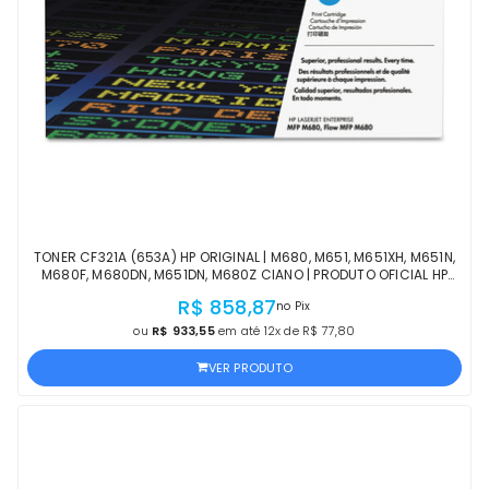
TONER CF321A (653A) HP ORIGINAL | M680, M651, M651XH, M651N,
M680F, M680DN, M651DN, M680Z CIANO | PRODUTO OFICIAL HP
COM NF E PROCEDÊNCIA
R$ 858,87
no Pix
ou
R$ 933,55
em até 12x de R$ 77,80
VER PRODUTO