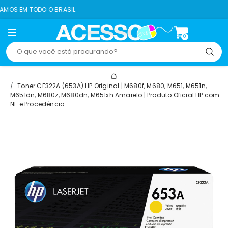
 O BRASIL
8% OFF 
0
Toner CF322A (653A) HP Original | M680f, M680, M651, M651n,
M651dn, M680z, M680dn, M651xh Amarelo | Produto Oficial HP com
NF e Procedência