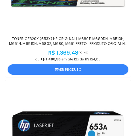
TONER CF320X (653X) HP ORIGINAL | M680F, M680DN, M651XH,
M651N, M651DN, M680Z, M680, M651 PRETO | PRODUTO OFICIAL HP
COM NF E PROCEDÊNCIA
R$ 1.369,48
no Pix
ou
R$ 1.488,56
em até 12x de R$ 124,05
VER PRODUTO