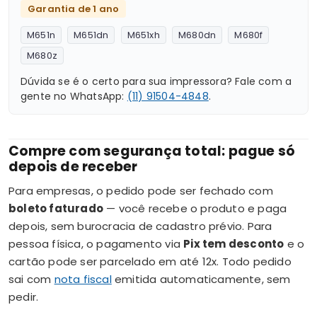
Garantia de 1 ano
M651n
M651dn
M651xh
M680dn
M680f
M680z
Dúvida se é o certo para sua impressora? Fale com a
gente no WhatsApp:
(11) 91504-4848
.
Compre com segurança total: pague só
depois de receber
Para empresas, o pedido pode ser fechado com
boleto faturado
— você recebe o produto e paga
depois, sem burocracia de cadastro prévio. Para
pessoa física, o pagamento via
Pix tem desconto
e o
cartão pode ser parcelado em até 12x. Todo pedido
sai com
nota fiscal
emitida automaticamente, sem
pedir.