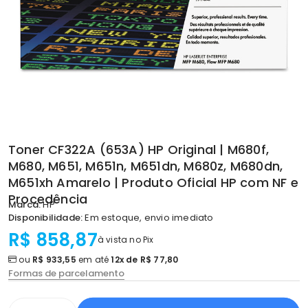
Toner CF322A (653A) HP Original | M680f,
M680, M651, M651n, M651dn, M680z, M680dn,
M651xh Amarelo | Produto Oficial HP com NF e
Procedência
Marca:
HP
Disponibilidade:
Em estoque, envio imediato
R$ 858,87
à vista no Pix
ou
R$ 933,55
em até
12x de R$ 77,80
Formas de parcelamento