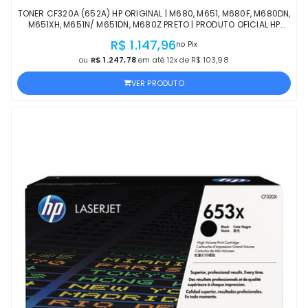
TONER CF320A (652A) HP ORIGINAL | M680, M651, M680F, M680DN,
M651XH, M651N/ M651DN, M680Z PRETO | PRODUTO OFICIAL HP
COM NF E PROCEDÊNCIA
R$ 1.147,96
no Pix
ou
R$ 1.247,78
em até 12x de R$ 103,98
VER PRODUTO