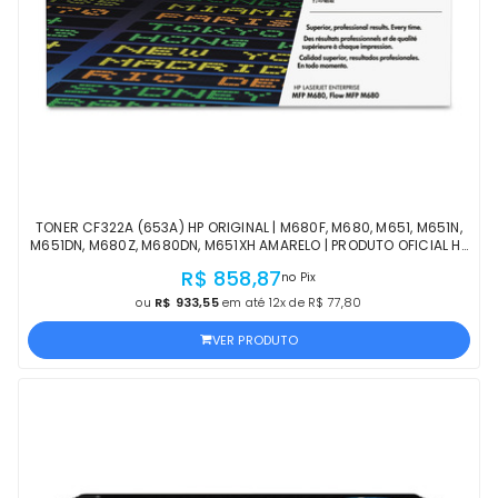
TONER CF322A (653A) HP ORIGINAL | M680F, M680, M651, M651N,
M651DN, M680Z, M680DN, M651XH AMARELO | PRODUTO OFICIAL HP
COM NF E PROCEDÊNCIA
R$ 858,87
no Pix
ou
R$ 933,55
em até 12x de R$ 77,80
VER PRODUTO