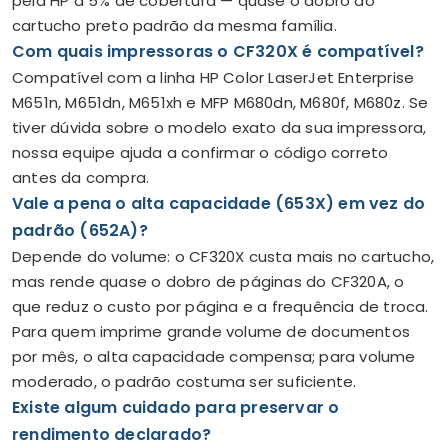
pela HP a 5% de cobertura — quase o dobro do
cartucho preto padrão da mesma família.
Com quais impressoras o CF320X é compatível?
Compatível com a linha HP Color LaserJet Enterprise
M651n, M651dn, M651xh e MFP M680dn, M680f, M680z. Se
tiver dúvida sobre o modelo exato da sua impressora,
nossa equipe ajuda a confirmar o código correto
antes da compra.
Vale a pena o alta capacidade (653X) em vez do
padrão (652A)?
Depende do volume: o CF320X custa mais no cartucho,
mas rende quase o dobro de páginas do CF320A, o
que reduz o custo por página e a frequência de troca.
Para quem imprime grande volume de documentos
por mês, o alta capacidade compensa; para volume
moderado, o padrão costuma ser suficiente.
Existe algum cuidado para preservar o
rendimento declarado?