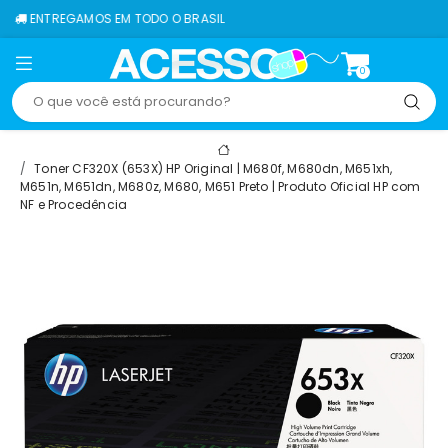
S EM TODO O BRASIL
0
Toner CF320X (653X) HP Original | M680f, M680dn, M651xh,
M651n, M651dn, M680z, M680, M651 Preto | Produto Oficial HP com
NF e Procedência