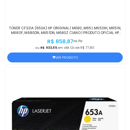
TONER CF321A (653A) HP ORIGINAL | M680, M651, M651XH, M651N,
M680F, M680DN, M651DN, M680Z CIANO | PRODUTO OFICIAL HP
COM NF E PROCEDÊNCIA
R$ 858,87
no Pix
ou
R$ 933,55
em até 12x de R$ 77,80
VER PRODUTO