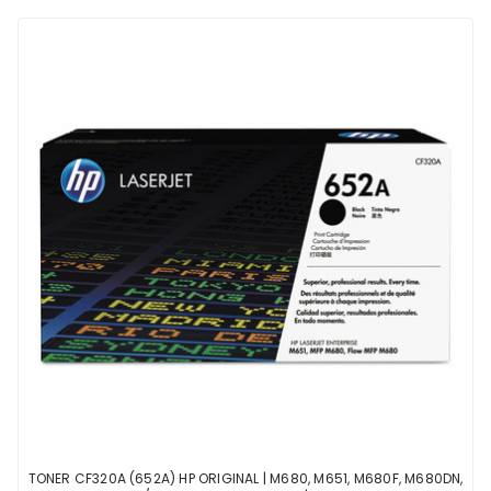
TONER CF320A (652A) HP ORIGINAL | M680, M651, M680F, M680DN,