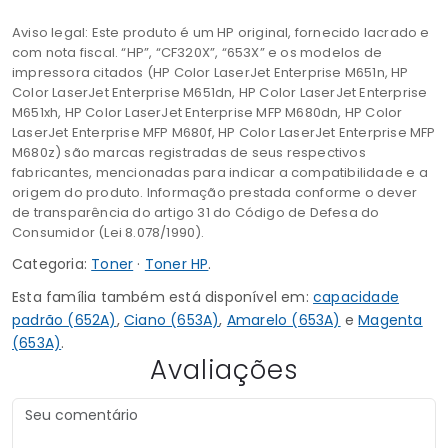
Aviso legal: Este produto é um HP original, fornecido lacrado e
com nota fiscal. “HP”, “CF320X”, “653X” e os modelos de
impressora citados (HP Color LaserJet Enterprise M651n, HP
Color LaserJet Enterprise M651dn, HP Color LaserJet Enterprise
M651xh, HP Color LaserJet Enterprise MFP M680dn, HP Color
LaserJet Enterprise MFP M680f, HP Color LaserJet Enterprise MFP
M680z) são marcas registradas de seus respectivos
fabricantes, mencionadas para indicar a compatibilidade e a
origem do produto. Informação prestada conforme o dever
de transparência do artigo 31 do Código de Defesa do
Consumidor (Lei 8.078/1990).
Categoria:
Toner
·
Toner HP
.
Esta família também está disponível em:
capacidade
padrão (652A)
,
Ciano (653A)
,
Amarelo (653A)
e
Magenta
(653A)
.
Avaliações