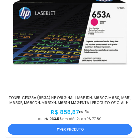
TONER CF323A (653A) HP ORIGINAL | M651DN, M680Z, M680, M651,
M680F, M680DN, M651XH, M651N MAGENTA | PRODUTO OFICIAL HP
COM NF E PROCEDÊNCIA
R$ 858,87
no Pix
ou
R$ 933,55
em até 12x de R$ 77,80
VER PRODUTO