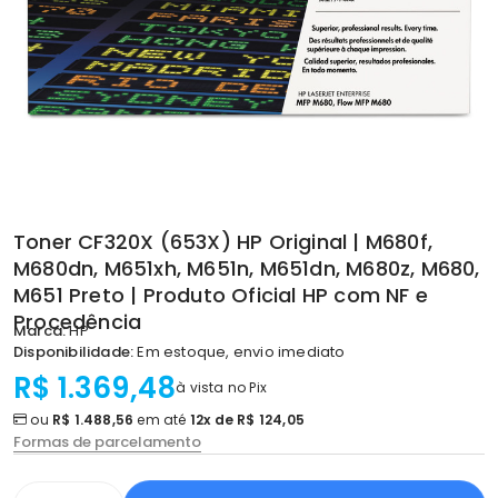
Toner CF320X (653X) HP Original | M680f,
M680dn, M651xh, M651n, M651dn, M680z, M680,
M651 Preto | Produto Oficial HP com NF e
Procedência
Marca:
HP
Disponibilidade:
Em estoque, envio imediato
R$ 1.369,48
à vista no Pix
ou
R$ 1.488,56
em até
12x de R$ 124,05
Formas de parcelamento