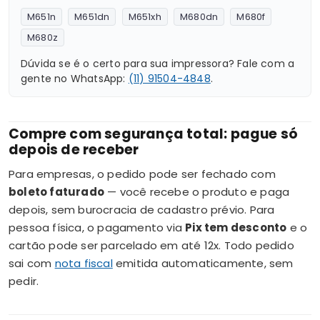
M651n
M651dn
M651xh
M680dn
M680f
M680z
Dúvida se é o certo para sua impressora? Fale com a
gente no WhatsApp:
(11) 91504-4848
.
Compre com segurança total: pague só
depois de receber
Para empresas, o pedido pode ser fechado com
boleto faturado
— você recebe o produto e paga
depois, sem burocracia de cadastro prévio. Para
pessoa física, o pagamento via
Pix tem desconto
e o
cartão pode ser parcelado em até 12x. Todo pedido
sai com
nota fiscal
emitida automaticamente, sem
pedir.