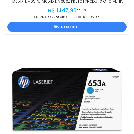
M651XH, M651N/ M651DN, M680Z PRETO | PRODUTO OFICIAL HP
COM NF E PROCEDÊNCIA
R$ 1.147,96
no Pix
ou
R$ 1.247,78
em até 12x de R$ 103,98
VER PRODUTO