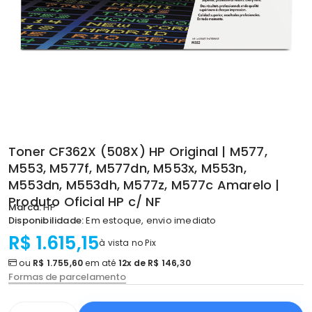
Toner CF362X (508X) HP Original | M577,
M553, M577f, M577dn, M553x, M553n,
M553dn, M553dh, M577z, M577c Amarelo |
Produto Oficial HP c/ NF
Marca:
HP
Disponibilidade:
Em estoque, envio imediato
R$ 1.615,15
à vista no Pix
ou
R$ 1.755,60
em até
12x de R$ 146,30
Formas de parcelamento