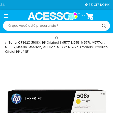
8% OFF NO PIX
0
Toner CF362X (508X) HP Original | M577, M553, M577f, M577dn,
M553x, M553n, M553dn, M553dh, M577z, M577c Amarelo | Produto
Oficial HP c/ NF