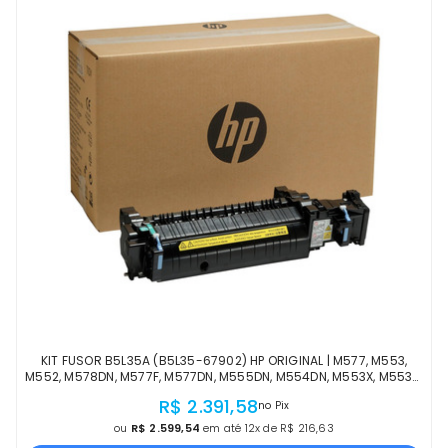
KIT FUSOR B5L35A (B5L35-67902) HP ORIGINAL | M577, M553,
M552, M578DN, M577F, M577DN, M555DN, M554DN, M553X, M553N,
M552DN, M578Z, M577Z | OFICIAL HP
R$ 2.391,58
no Pix
ou
R$ 2.599,54
em até 12x de R$ 216,63