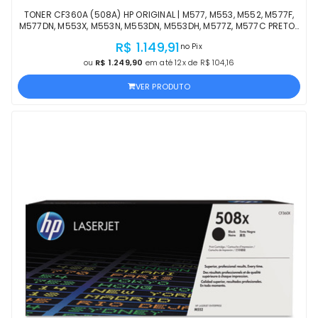
TONER CF360A (508A) HP ORIGINAL | M577, M553, M552, M577F,
M577DN, M553X, M553N, M553DN, M553DH, M577Z, M577C PRETO |
PRODUTO OFICIAL HP, COM NF
R$ 1.149,91
no Pix
ou
R$ 1.249,90
em até 12x de R$ 104,16
VER PRODUTO