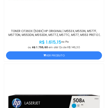
TONER CF360X (508X) HP ORIGINAL | M553X, M553N, M577F,
M577DN, M553DN, M553DH, M577Z, M577C, M577, M553 PRETO |
PRODUTO OFICIAL HP COM NF
R$ 1.615,15
no Pix
ou
R$ 1.755,60
em até 12x de R$ 146,30
VER PRODUTO