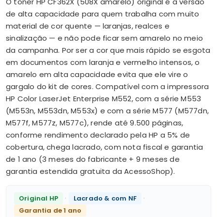
O toner HP CF362X (508X amarelo) original é a versão
de alta capacidade para quem trabalha com muito
material de cor quente — laranjas, realces e
sinalização — e não pode ficar sem amarelo no meio
da campanha. Por ser a cor que mais rápido se esgota
em documentos com laranja e vermelho intensos, o
amarelo em alta capacidade evita que ele vire o
gargalo do kit de cores. Compatível com a impressora
HP Color LaserJet Enterprise M552, com a série M553
(M553n, M553dn, M553x) e com a série M577 (M577dn,
M577f, M577z, M577c), rende até 9.500 páginas,
conforme rendimento declarado pela HP a 5% de
cobertura, chega lacrado, com nota fiscal e garantia
de 1 ano (3 meses do fabricante + 9 meses de
garantia estendida gratuita da AcessoShop).
·
·
Original HP
Lacrado & com NF
Garantia de 1 ano