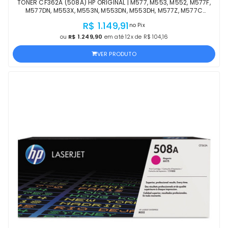
TONER CF362A (508A) HP ORIGINAL | M577, M553, M552, M577F,
M577DN, M553X, M553N, M553DN, M553DH, M577Z, M577C
AMARELO | PRODUTO OFICIAL HP COM NF
R$ 1.149,91
no Pix
ou
R$ 1.249,90
em até 12x de R$ 104,16
VER PRODUTO