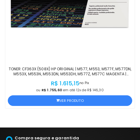
TONER CF363X (508X) HP ORIGINAL | M577, M553, M577F, M577DN,
M553X, M553N, M553DN, M553DH, M577Z, M577C MAGENTA |
PRODUTO OFICIAL HP C/ NF
R$ 1.615,15
no Pix
ou
R$ 1.755,60
em até 12x de R$ 146,30
VER PRODUTO
Compra segura e garantida