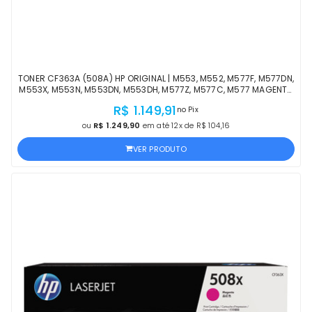
TONER CF363A (508A) HP ORIGINAL | M553, M552, M577F, M577DN,
M553X, M553N, M553DN, M553DH, M577Z, M577C, M577 MAGENTA
| PRODUTO OFICIAL HP, COM NF
R$ 1.149,91
no Pix
ou
R$ 1.249,90
em até 12x de R$ 104,16
VER PRODUTO