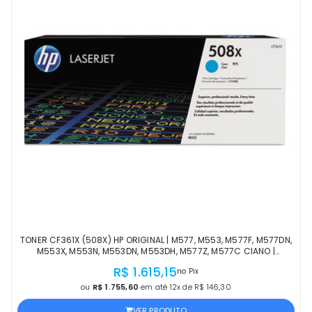
TONER CF361X (508X) HP ORIGINAL | M577, M553, M577F, M577DN,
M553X, M553N, M553DN, M553DH, M577Z, M577C CIANO |
PRODUTO OFICIAL HP COM NF
R$ 1.615,15
no Pix
ou
R$ 1.755,60
em até 12x de R$ 146,30
VER PRODUTO