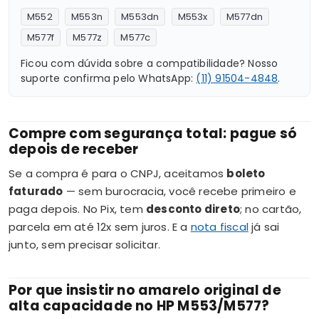
M552
M553n
M553dn
M553x
M577dn
M577f
M577z
M577c
Ficou com dúvida sobre a compatibilidade? Nosso
suporte confirma pelo WhatsApp:
(11) 91504-4848
.
Compre com segurança total: pague só
depois de receber
Se a compra é para o CNPJ, aceitamos
boleto
faturado
— sem burocracia, você recebe primeiro e
paga depois. No Pix, tem
desconto direto
; no cartão,
parcela em até 12x sem juros. E a
nota fiscal
já sai
junto, sem precisar solicitar.
Por que insistir no amarelo original de
alta capacidade no HP M553/M577?