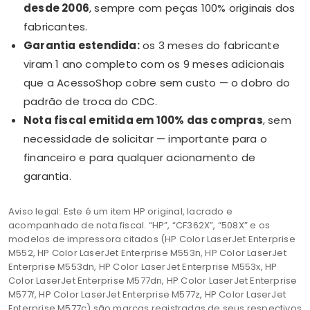
desde 2006
, sempre com peças 100% originais dos
fabricantes.
Garantia estendida:
os 3 meses do fabricante
viram 1 ano completo com os 9 meses adicionais
que a AcessoShop cobre sem custo — o dobro do
padrão de troca do CDC.
Nota fiscal emitida em 100% das compras
, sem
necessidade de solicitar — importante para o
financeiro e para qualquer acionamento de
garantia.
Aviso legal: Este é um item HP original, lacrado e
acompanhado de nota fiscal. “HP”, “CF362X”, “508X” e os
modelos de impressora citados (HP Color LaserJet Enterprise
M552, HP Color LaserJet Enterprise M553n, HP Color LaserJet
Enterprise M553dn, HP Color LaserJet Enterprise M553x, HP
Color LaserJet Enterprise M577dn, HP Color LaserJet Enterprise
M577f, HP Color LaserJet Enterprise M577z, HP Color LaserJet
Enterprise M577c) são marcas registradas de seus respectivos