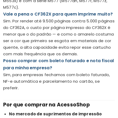
M553x) e com a série M577 (M577dn, M577f, M577z,
M577c).
Vale a pena o CF362X para quem imprime muito?
Sim. Por render até 9.500 páginas contra 5.000 páginas
do CF362A, o custo por página impresso do CF362X é
menor que o do padrão — e como o amarelo costuma
ser a cor que primeiro se esgota em materiais de cor
quente, a alta capacidade evita repor esse cartucho
com mais frequência que os demais.
Posso comprar com boleto faturado e nota fiscal
para minha empresa?
Sim, para empresas fechamos com boleto faturado,
NF-e automática e parcelamento no cartão, se
preferir.
Por que comprar na AcessoShop
No mercado de suprimentos de impressão