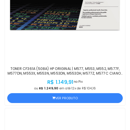
TONER CF361A (508A) HP ORIGINAL | M577, M553, M552, M577F,
M577DN, M553X, M553N, M553DN, M553DH, M577Z, M577C CIANO |
PRODUTO OFICIAL HP, COM NF
R$ 1.149,91
no Pix
ou
R$ 1.249,90
em até 12x de R$ 104,16
VER PRODUTO