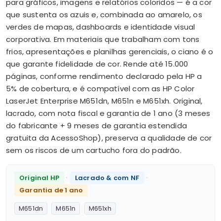
para gráficos, imagens e relatórios coloridos — é a cor
que sustenta os azuis e, combinada ao amarelo, os
verdes de mapas, dashboards e identidade visual
corporativa. Em materiais que trabalham com tons
frios, apresentações e planilhas gerenciais, o ciano é o
que garante fidelidade de cor. Rende até 15.000
páginas, conforme rendimento declarado pela HP a
5% de cobertura, e é compatível com as HP Color
LaserJet Enterprise M651dn, M651n e M651xh. Original,
lacrado, com nota fiscal e garantia de 1 ano (3 meses
do fabricante + 9 meses de garantia estendida
gratuita da AcessoShop), preserva a qualidade de cor
sem os riscos de um cartucho fora do padrão.
·
·
Original HP
Lacrado & com NF
Garantia de 1 ano
M651dn
M651n
M651xh