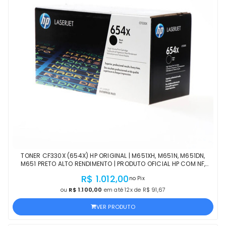
TONER CF330X (654X) HP ORIGINAL | M651XH, M651N, M651DN,
M651 PRETO ALTO RENDIMENTO | PRODUTO OFICIAL HP COM NF,
PROCEDÊNCIA E GARANTIA DE 1 ANO
R$ 1.012,00
no Pix
ou
R$ 1.100,00
em até 12x de R$ 91,67
VER PRODUTO