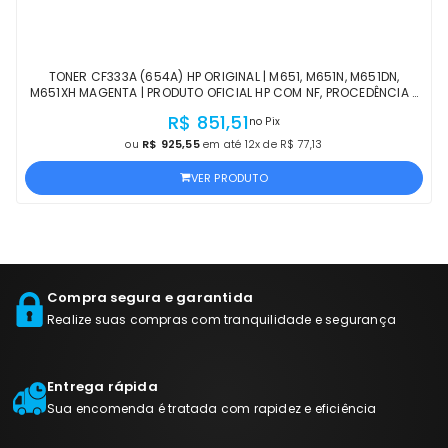
TONER CF333A (654A) HP ORIGINAL | M651, M651N, M651DN,
M651XH MAGENTA | PRODUTO OFICIAL HP COM NF, PROCEDÊNCIA E
GARANTIA DE 1 ANO
R$ 851,51
no Pix
ou
R$ 925,55
em até 12x de R$ 77,13
VER PRODUTO
Compra segura e garantida
Realize suas compras com tranquilidade e segurança
Entrega rápida
Sua encomenda é tratada com rapidez e eficiência