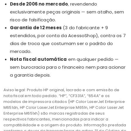
Desde 2006 no mercado
, revendendo
exclusivamente peças originais — sem atalho, sem
risco de falsificação.
Garantia de 12 meses
(3 do fabricante + 9
estendidos, por conta da AcessoShop), contra os 7
dias de troca que costumam ser o padrão do
mercado.
Nota fiscal automática
em qualquer pedido —
sem burocracia para o financeiro nem para acionar
a garantia depois.
Aviso legal: Produto HP original, lacrado e com emissão de
nota fiscal em todo pedido. “HP”, “CF331A”, “654A” e os
modelos de impressora citados (HP Color LaserJet Enterprise
M651dn, HP Color LaserJet Enterprise M651n, HP Color LaserJet
Enterprise M651xh) são marcas registradas de seus
respectivos fabricantes, mencionadas para indicar a
compatibilidade e a origem do produto. Informação prestada
conforme o dever de transparência do artigo 31 do Código de