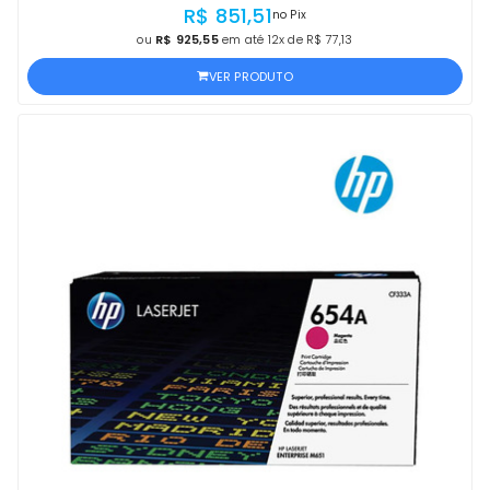
GARANTIA DE 1 ANO
R$ 851,51
no Pix
ou
R$ 925,55
em até 12x de R$ 77,13
VER PRODUTO