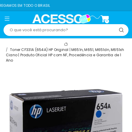
ODO O BRASIL
8% OF
0
Toner CF331A (654A) HP Original | M651n, M651, M651dn, M651xh
Ciano | Produto Oficial HP com NF, Procedência e Garantia de 1
Ano