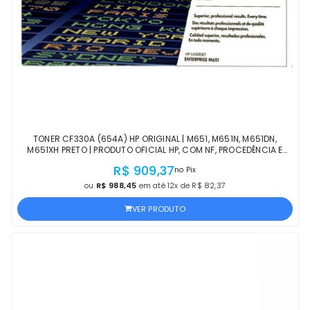
TONER CF330A (654A) HP ORIGINAL | M651, M651N, M651DN,
M651XH PRETO | PRODUTO OFICIAL HP, COM NF, PROCEDÊNCIA E
GARANTIA DE 1 ANO
R$ 909,37
no Pix
ou
R$ 988,45
em até 12x de R$ 82,37
VER PRODUTO