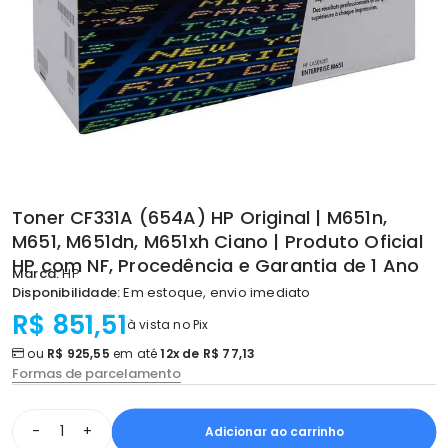
Toner CF331A (654A) HP Original | M651n,
M651, M651dn, M651xh Ciano | Produto Oficial
HP com NF, Procedência e Garantia de 1 Ano
Marca:
HP
Disponibilidade:
Em estoque, envio imediato
R$ 851,51
à vista no Pix
ou
R$ 925,55
em até
12x de R$ 77,13
Formas de parcelamento
-
+
Adicionar ao carrinho