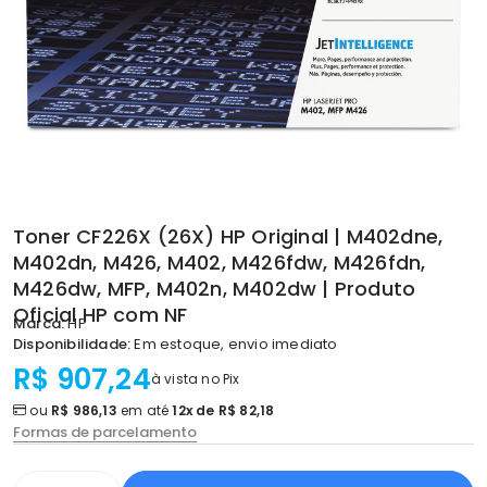
Toner CF226X (26X) HP Original | M402dne,
M402dn, M426, M402, M426fdw, M426fdn,
M426dw, MFP, M402n, M402dw | Produto
Oficial HP com NF
Marca:
HP
Disponibilidade:
Em estoque, envio imediato
R$ 907,24
à vista no Pix
ou
R$ 986,13
em até
12x de R$ 82,18
Formas de parcelamento