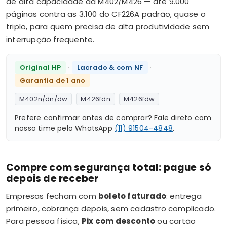
de alta capacidade da M402/M426 — até 9.000
páginas contra as 3.100 do CF226A padrão, quase o
triplo, para quem precisa de alta produtividade sem
interrupção frequente.
·
·
Original HP
Lacrado & com NF
Garantia de 1 ano
M402n/dn/dw
M426fdn
M426fdw
Prefere confirmar antes de comprar? Fale direto com
nosso time pelo WhatsApp
(11) 91504-4848
.
Compre com segurança total: pague só
depois de receber
Empresas fecham com
boleto faturado
: entrega
primeiro, cobrança depois, sem cadastro complicado.
Para pessoa física,
Pix com desconto
ou cartão