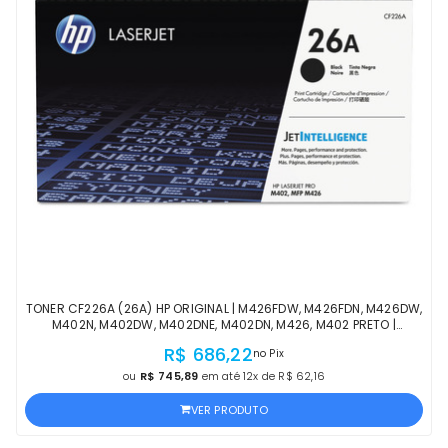
TONER CF226A (26A) HP ORIGINAL | M426FDW, M426FDN, M426DW,
M402N, M402DW, M402DNE, M402DN, M426, M402 PRETO |
PRODUTO OFICIAL HP COM NF
R$ 686,22
no Pix
ou
R$ 745,89
em até 12x de R$ 62,16
VER PRODUTO