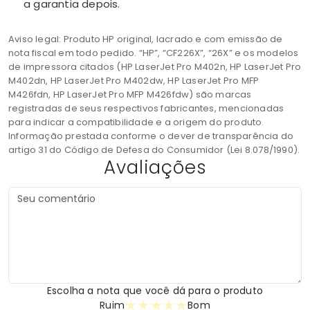
a garantia depois.
Aviso legal: Produto HP original, lacrado e com emissão de
nota fiscal em todo pedido. “HP”, “CF226X”, “26X” e os modelos
de impressora citados (HP LaserJet Pro M402n, HP LaserJet Pro
M402dn, HP LaserJet Pro M402dw, HP LaserJet Pro MFP
M426fdn, HP LaserJet Pro MFP M426fdw) são marcas
registradas de seus respectivos fabricantes, mencionadas
para indicar a compatibilidade e a origem do produto.
Informação prestada conforme o dever de transparência do
artigo 31 do Código de Defesa do Consumidor (Lei 8.078/1990).
Avaliações
Escolha a nota que você dá para o produto
★
★
★
★
★
Ruim
Bom