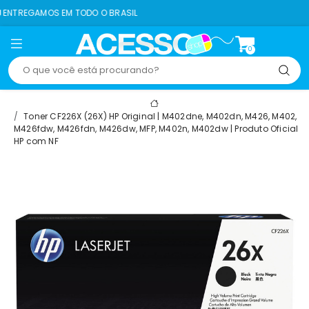
OS EM TODO O BRASIL
0
Toner CF226X (26X) HP Original | M402dne, M402dn, M426, M402,
M426fdw, M426fdn, M426dw, MFP, M402n, M402dw | Produto Oficial
HP com NF