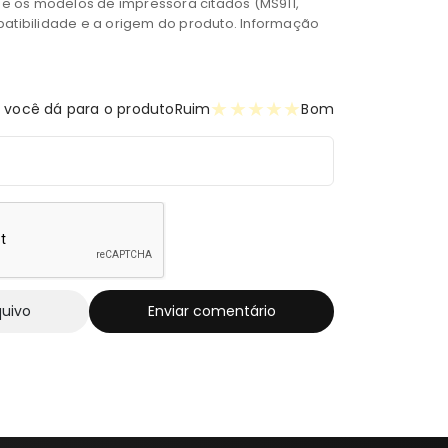
”, e os modelos de impressora citados (MS911,
patibilidade e a origem do produto. Informação
★
★
★
★
★
 você dá para o produto
Ruim
Bom
quivo
Enviar comentário