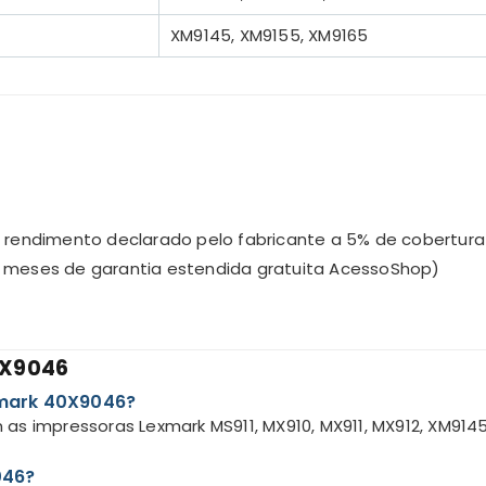
XM9145, XM9155, XM9165
 rendimento declarado pelo fabricante a 5% de cobertura
9 meses de garantia estendida gratuita AcessoShop)
0X9046
xmark 40X9046?
as impressoras Lexmark MS911, MX910, MX911, MX912, XM91
046?