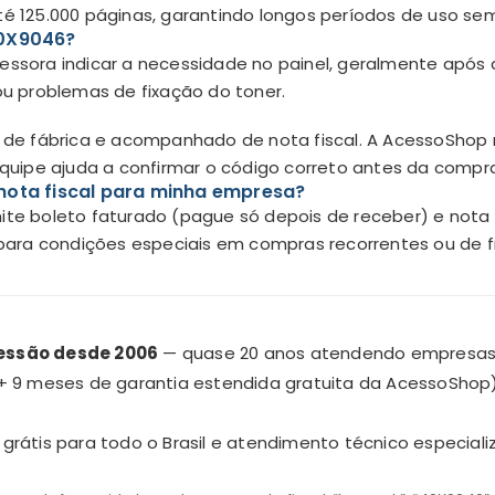
té 125.000 páginas, garantindo longos períodos de uso se
40X9046?
essora indicar a necessidade no painel, geralmente após at
 problemas de fixação do toner.
ado de fábrica e acompanhado de nota fiscal. A AcessoSh
 equipe ajuda a confirmar o código correto antes da compr
nota fiscal para minha empresa?
mite boleto faturado (pague só depois de receber) e nota 
ara condições especiais em compras recorrentes ou de f
ressão desde 2006
— quase 20 anos atendendo empresas e 
+ 9 meses de garantia estendida gratuita da AcessoShop),
e grátis para todo o Brasil e atendimento técnico especia