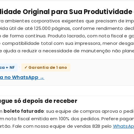
idade Original para Sua Produtividade
ra ambientes corporativos exigentes que precisam de im
ida útil de até 125.000 páginas, conforme rendimento decl
e forma contínua. Produto lacrado, com nota fiscal e gar
e compatibilidade total com sua impressora, menor desga
 ajuda a reduzir a necessidade de manutenção não plane
·
ca + NF
✓ Garantia de 1 ano
ora no WhatsApp →
gue só depois de receber
om
boleto faturado
: sua equipe de compras aprova o pedi
 nota fiscal emitida em 100% dos pedidos. Prefere pag
artão. Fale com nossa equipe de vendas B2B pelo
WhatsA