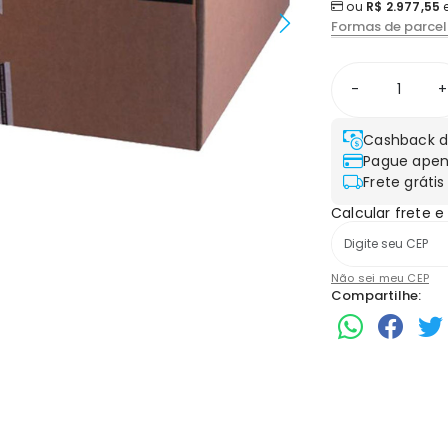
ou
R$ 2.977,55
Formas de parce
-
+
Cashback d
Pague apen
Frete grátis
Calcular frete e
Não sei meu CEP
Compartilhe: