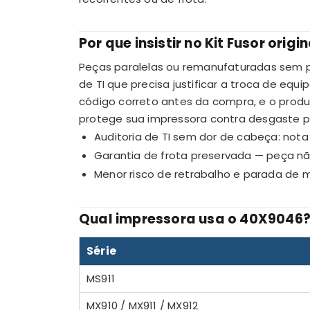
Por que insistir no Kit Fusor orig
Peças paralelas ou remanufaturadas sem p
de TI que precisa justificar a troca de eq
código correto antes da compra, e o produt
protege sua impressora contra desgaste p
Auditoria de TI sem dor de cabeça: no
Garantia de frota preservada — peça não
Menor risco de retrabalho e parada de 
Qual impressora usa o 40X9046
Série
MS911
MX910 / MX911 / MX912