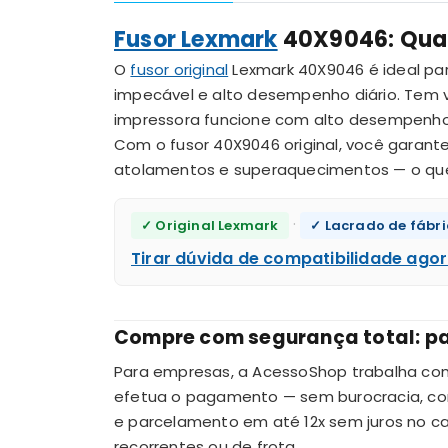
Fusor Lexmark
40X9046: Qual
O
fusor original
Lexmark 40X9046 é ideal pa
impecável e alto desempenho diário. Tem v
impressora funcione com alto desempenho d
Com o fusor 40X9046 original, você garant
atolamentos e superaquecimentos — o que
·
✓ Original Lexmark
✓ Lacrado de fábri
Tirar dúvida de compatibilidade ag
Compre com segurança total: pa
Para empresas, a AcessoShop trabalha c
efetua o pagamento — sem burocracia, com
e parcelamento em até 12x sem juros no c
recorrentes ou de frota.