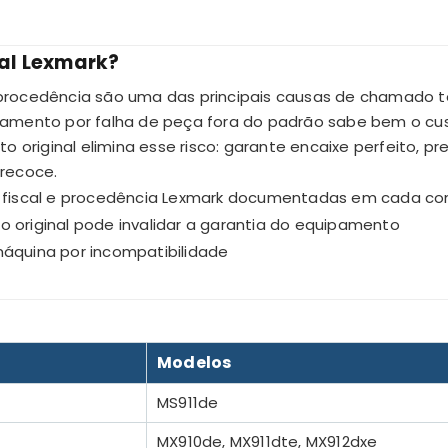
inal Lexmark?
rocedência são uma das principais causas de chamado t
uipamento por falha de peça fora do padrão sabe bem o cus
o original elimina esse risco: garante encaixe perfeito, 
recoce.
ta fiscal e procedência Lexmark documentadas em cada c
 original pode invalidar a garantia do equipamento
máquina por incompatibilidade
?
Modelos
MS911de
MX910de, MX911dte, MX912dxe