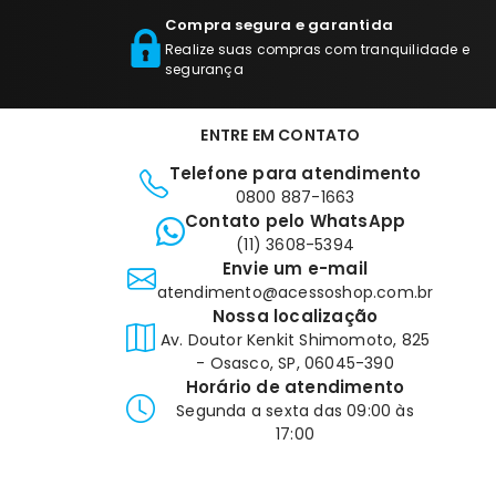
Compra segura e garantida
Realize suas compras com tranquilidade e
segurança
ENTRE EM CONTATO
Telefone para atendimento
0800 887-1663
Contato pelo WhatsApp
(11) 3608-5394
Envie um e-mail
atendimento@acessoshop.com.br
Nossa localização
Av. Doutor Kenkit Shimomoto, 825
- Osasco, SP, 06045-390
Horário de atendimento
Segunda a sexta das 09:00 às
17:00