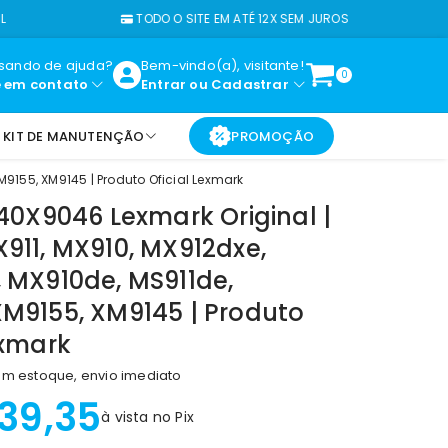
TODO O SITE EM ATÉ 12X SEM JUROS
isando de ajuda?
Bem-vindo(a), visitante!
0
e em contato
Entrar
ou
Cadastrar
KIT DE MANUTENÇÃO
PROMOÇÃO
M9155, XM9145 | Produto Oficial Lexmark
 40X9046 Lexmark Original |
911, MX910, MX912dxe,
 MX910de, MS911de,
XM9155, XM9145 | Produto
exmark
m estoque, envio imediato
739,35
à vista no Pix