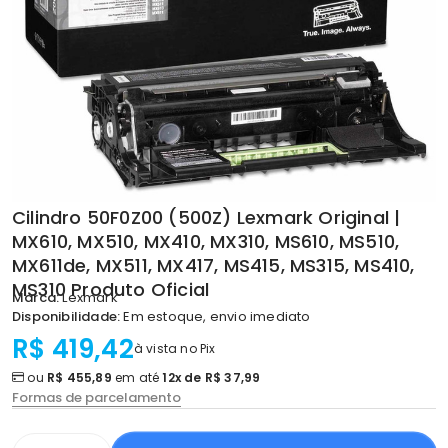
Cilindro 50F0Z00 (500Z) Lexmark Original |
MX610, MX510, MX410, MX310, MS610, MS510,
MX611de, MX511, MX417, MS415, MS315, MS410,
MS310 Produto Oficial
Marca:
Lexmark
Disponibilidade:
Em estoque, envio imediato
R$ 419,42
à vista no Pix
ou
R$ 455,89
em até
12x de R$ 37,99
Formas de parcelamento