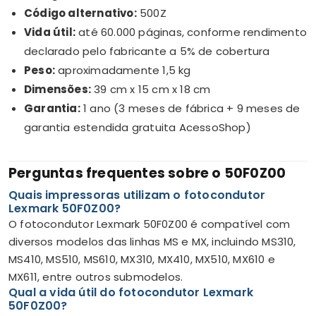
Código alternativo:
500Z
Vida útil:
até 60.000 páginas, conforme rendimento
declarado pelo fabricante a 5% de cobertura
Peso:
aproximadamente 1,5 kg
Dimensões:
39 cm x 15 cm x 18 cm
Garantia:
1 ano (3 meses de fábrica + 9 meses de
garantia estendida gratuita AcessoShop)
Perguntas frequentes sobre o 50F0Z00
Quais impressoras utilizam o fotocondutor
Lexmark 50F0Z00?
O fotocondutor Lexmark 50F0Z00 é compatível com
diversos modelos das linhas MS e MX, incluindo MS310,
MS410, MS510, MS610, MX310, MX410, MX510, MX610 e
MX611, entre outros submodelos.
Qual a vida útil do fotocondutor Lexmark
50F0Z00?