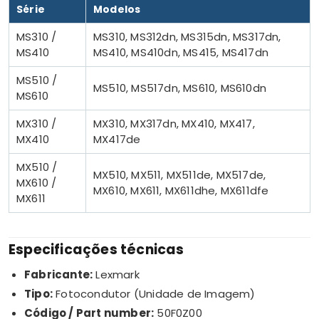
Série
Modelos
MS310 /
MS310, MS312dn, MS315dn, MS317dn,
MS410
MS410, MS410dn, MS415, MS417dn
MS510 /
MS510, MS517dn, MS610, MS610dn
MS610
MX310 /
MX310, MX317dn, MX410, MX417,
MX410
MX417de
MX510 /
MX510, MX511, MX511de, MX517de,
MX610 /
MX610, MX611, MX611dhe, MX611dfe
MX611
Especificações técnicas
Fabricante:
Lexmark
Tipo:
Fotocondutor (Unidade de Imagem)
Código / Part number:
50F0Z00