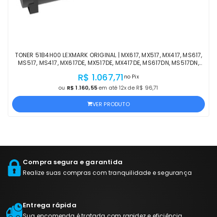
TONER 51B4H00 LEXMARK ORIGINAL | MX617, MX517, MX417, MS617,
MS517, MS417, MX617DE, MX517DE, MX417DE, MS617DN, MS517DN,
MS417DN | PRODUTO OFICIAL
R$ 1.067,71
no Pix
ou
R$ 1.160,55
em até 12x de R$ 96,71
VER PRODUTO
Compra segura e garantida
Realize suas compras com tranquilidade e segurança
Entrega rápida
Sua encomenda é tratada com rapidez e eficiência