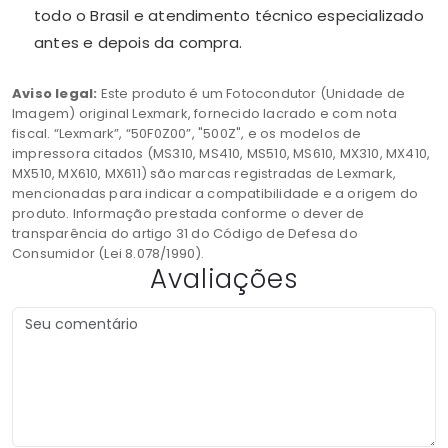
todo o Brasil e atendimento técnico especializado
antes e depois da compra.
Aviso legal:
Este produto é um Fotocondutor (Unidade de
Imagem) original Lexmark, fornecido lacrado e com nota
fiscal. “Lexmark”, “50F0Z00”, "500Z", e os modelos de
impressora citados (MS310, MS410, MS510, MS610, MX310, MX410,
MX510, MX610, MX611) são marcas registradas de Lexmark,
mencionadas para indicar a compatibilidade e a origem do
produto. Informação prestada conforme o dever de
transparência do artigo 31 do Código de Defesa do
Consumidor (Lei 8.078/1990).
Avaliações