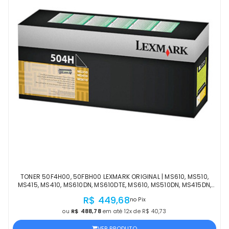
TONER 50F4H00, 50FBH00 LEXMARK ORIGINAL | MS610, MS510,
MS415, MS410, MS610DN, MS610DTE, MS610, MS510DN, MS415DN,
MS410D, MS315DN, MS312DN, MS310DN
R$ 449,68
no Pix
ou
R$ 488,78
em até 12x de R$ 40,73
VER PRODUTO