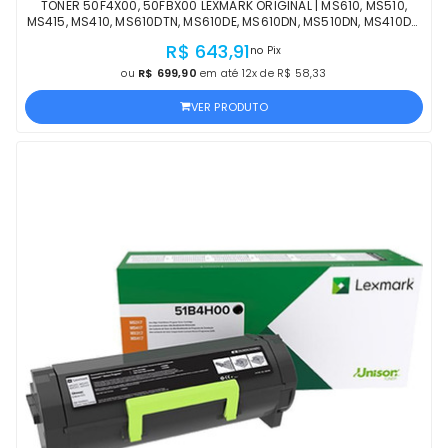
TONER 50F4X00, 50FBX00 LEXMARK ORIGINAL | MS610, MS510,
MS415, MS410, MS610DTN, MS610DE, MS610DN, MS510DN, MS410DN,
MS410D | PRODUTO OFICIAL LEXMARK
R$ 643,91
no Pix
ou
R$ 699,90
em até 12x de R$ 58,33
VER PRODUTO