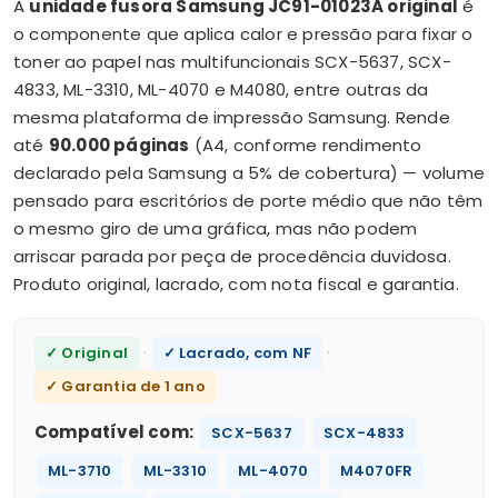
A
unidade fusora Samsung JC91-01023A original
é
o componente que aplica calor e pressão para fixar o
toner ao papel nas multifuncionais SCX-5637, SCX-
4833, ML-3310, ML-4070 e M4080, entre outras da
mesma plataforma de impressão Samsung. Rende
até
90.000 páginas
(A4, conforme rendimento
declarado pela Samsung a 5% de cobertura) — volume
pensado para escritórios de porte médio que não têm
o mesmo giro de uma gráfica, mas não podem
arriscar parada por peça de procedência duvidosa.
Produto original, lacrado, com nota fiscal e garantia.
·
·
✓ Original
✓ Lacrado, com NF
✓ Garantia de 1 ano
Compatível com:
SCX-5637
SCX-4833
ML-3710
ML-3310
ML-4070
M4070FR