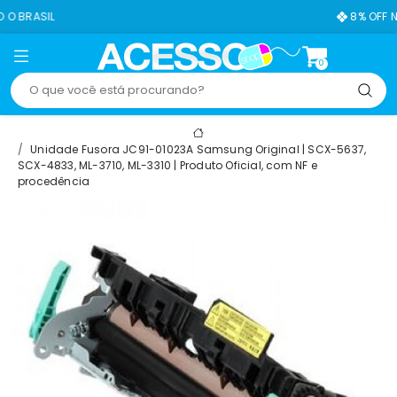
8% OFF NO PIX
0
Unidade Fusora JC91-01023A Samsung Original | SCX-5637,
SCX-4833, ML-3710, ML-3310 | Produto Oficial, com NF e
procedência