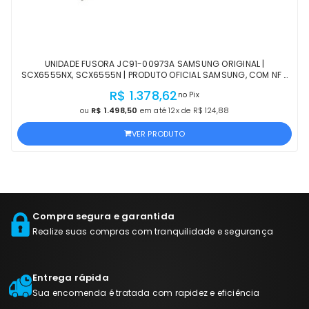
UNIDADE FUSORA JC91-00973A SAMSUNG ORIGINAL |
SCX6555NX, SCX6555N | PRODUTO OFICIAL SAMSUNG, COM NF E
PROCEDÊNCIA
R$ 1.378,62
no Pix
ou
R$ 1.498,50
em até 12x de R$ 124,88
VER PRODUTO
Compra segura e garantida
Realize suas compras com tranquilidade e segurança
Entrega rápida
Sua encomenda é tratada com rapidez e eficiência