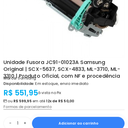
Unidade Fusora JC91-01023A Samsung
Original | SCX-5637, SCX-4833, ML-3710, ML-
3310 | Produto Oficial, com NF e procedência
Marca:
Samsung
Disponibilidade:
Em estoque, envio imediato
R$ 551,95
à vista no Pix
ou
R$ 599,95
em até
12x de R$ 50,00
Formas de parcelamento
-
+
Adicionar ao carrinho