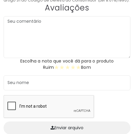
artigo 31 do Código de Defesa do Consumidor (Lei 8.078/1990).
Avaliações
Escolha a nota que você dá para o produto
★
★
★
★
★
Ruim
Bom
Enviar arquivo