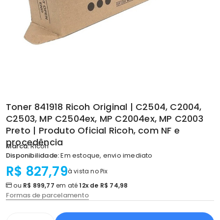
Toner 841918 Ricoh Original | C2504, C2004,
C2503, MP C2504ex, MP C2004ex, MP C2003
Preto | Produto Oficial Ricoh, com NF e
procedência
Marca:
Ricoh
Disponibilidade:
Em estoque, envio imediato
R$ 827,79
à vista no Pix
ou
R$ 899,77
em até
12x de R$ 74,98
Formas de parcelamento