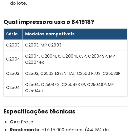
do lote.
Qual impressora usa o 841918?
Série
Modelos compatíveis
C2003
C2003, MP C2003
C2004, C2004EX, C2004EXSP, C2004SP, MP
C2004
C2004ex
C2503
C2503, C2503 ESSENTIAL, C2503 PLUS, C2503SP
C2504, C2504EX, C2504EXSP, C2504SP, MP
C2504
C2504ex
Especificações técnicas
Cor:
Preto
Rendimento:
até 15.000 páginas (A4, 5% de