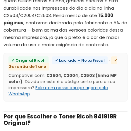
quem busca textos nítidos, gráficos escuros e alta
durabilidade nas impressões do dia a dia na linha
C2504/C2004/C2503. Rendimento de até
15.000
páginas
, conforme declarado pelo fabricante a 5% de
cobertura — bem acima das versões coloridas desta
mesma impressora, já que o preto é a cor de maior
volume de uso e maior exigência de contraste.
·
·
✓ Original Ricoh
✓ Lacrado + Nota Fiscal
✓
Garantia de 1 ano
Compatível com:
C2504, C2004, C2503 (linha MP
color)
. Dúvida se este é o código certo para a sua
impressora?
Fale com nossa equipe agora pelo
WhatsApp
.
Por que Escolher o Toner Ricoh 841918R
Original?