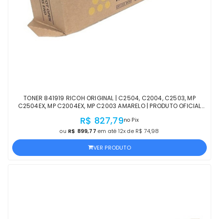
TONER 841919 RICOH ORIGINAL | C2504, C2004, C2503, MP
C2504EX, MP C2004EX, MP C2003 AMARELO | PRODUTO OFICIAL
RICOH, COM NF E PROCEDÊNCIA
R$ 827,79
no Pix
ou
R$ 899,77
em até 12x de R$ 74,98
VER PRODUTO