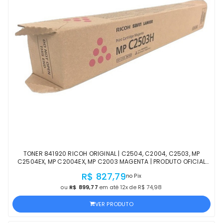
TONER 841920 RICOH ORIGINAL | C2504, C2004, C2503, MP
C2504EX, MP C2004EX, MP C2003 MAGENTA | PRODUTO OFICIAL
RICOH, COM NF E PROCEDÊNCIA
R$ 827,79
no Pix
ou
R$ 899,77
em até 12x de R$ 74,98
VER PRODUTO