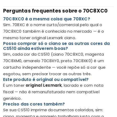
Perguntas frequentes sobre o 70C8XC0
70C8XC0 é a mesma coisa que 708XC?
Sim. 708XC é o nome curto/comercial pelo qual o
70C8XC0 também é conhecido no mercado — é o
mesmo toner original Lexmark ciano.
Posso comprar só o ciano se as outras cores da
CS510 ainda estiverem boas?
Sim, cada cor da CS510 (ciano 70C8XC0, magenta
70C8XM0, amarelo 70C8XY0, preto 70C8XK0) é um
cartucho independente — você repõe só a cor que
esgotou, sem precisar trocar as outras três.
Este produto é original ou compatível?
É um toner
original Lexmark
, lacrado e com nota
fiscal — não é remanufaturado nem compatível
genérico.
Preciso das cores também?
Se sua CS510 imprime documentos coloridos, sim:
ciano, magenta e amarelo trabalham junto com o