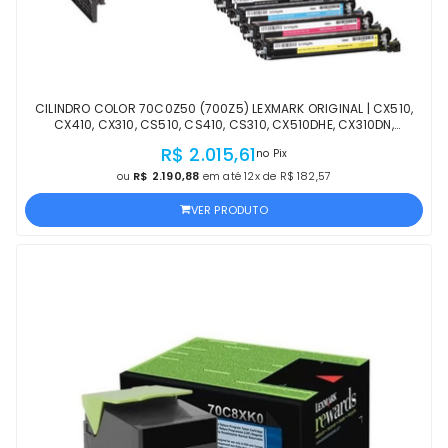
CILINDRO COLOR 70C0Z50 (700Z5) LEXMARK ORIGINAL | CX510,
CX410, CX310, CS510, CS410, CS310, CX510DHE, CX310DN,
CS510DTE, CS410N, CS310DN | LACRADO
R$ 2.015,61
no Pix
ou
R$ 2.190,88
em até 12x de R$ 182,57
VER PRODUTO