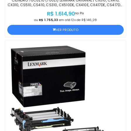
CILINDRO 70C0Z10 (700Z1) LEXMARK ORIGINAL | CX510, CX410,
CX310, CS510, CS410, CS310, CX510DE, CX410E, CX417DE, CS417DN,
CS410DN, CS310N | LACRADO
R$ 1.614,90
no Pix
ou
R$ 1.755,33
em até 12x de R$ 146,28
VER PRODUTO