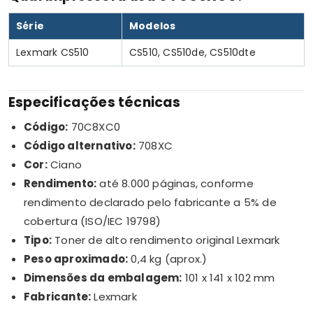
Série
Modelos
Lexmark CS510
CS510, CS510de, CS510dte
Especificações técnicas
Código:
70C8XC0
Código alternativo:
708XC
Cor:
Ciano
Rendimento:
até 8.000 páginas, conforme
rendimento declarado pelo fabricante a 5% de
cobertura (ISO/IEC 19798)
Tipo:
Toner de alto rendimento original Lexmark
Peso aproximado:
0,4 kg (aprox.)
Dimensões da embalagem:
101 x 141 x 102 mm
Fabricante:
Lexmark