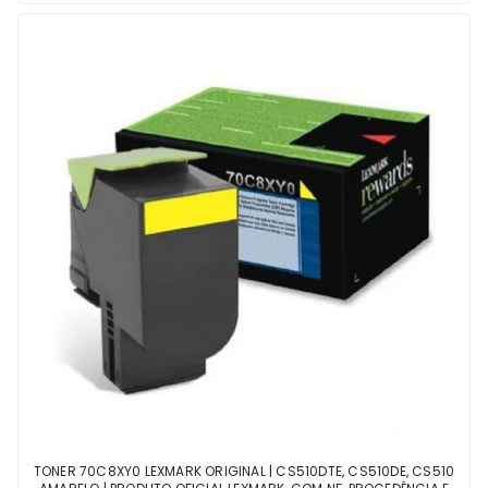
TONER 70C8XY0 LEXMARK ORIGINAL | CS510DTE, CS510DE, CS510