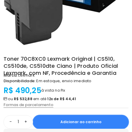
Toner 70C8XC0 Lexmark Original | CS510,
CS510de, CS510dte Ciano | Produto Oficial
Lexmark, com NF, Procedência e Garantia
Marca:
Lexmark
Disponibilidade:
Em estoque, envio imediato
R$ 490,25
à vista no Pix
ou
R$ 532,88
em até
12x de R$ 44,41
Formas de parcelamento
-
+
Adicionar ao carrinho