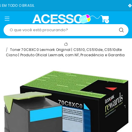
IL
8% OFF NO PIX
0
Toner 70C8XC0 Lexmark Original | CS510, CS510de, CS510dte
Ciano | Produto Oficial Lexmark, com NF, Procedência e Garantia