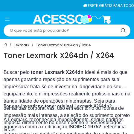
FRETE GRÁTIS PARA TODO O BRAS
0
Lexmark
Toner Lexmark X264dn / X264
Toner Lexmark X264dn / X264
Buscar pelo
toner Lexmark X264dn
ideal é mais do que
apenas garantir a reposição de suprimentos para sua
impressora: trata-se de investir na longevidade do seu
equipamento, em impressões realmente profissionais e na
tranquilidade de operações ininterruptas. Seja para
Por que investir no toner original Lexmark X264dn?
demandas corporativas, uso em escritório ou rotinas de
impressão mais intensas, a seleção do suprimento correto
A Lexmark, reconhecida mundialmente, segue padrões
impacta diretamente no desempenho e nos resultados
rigorosos como a certificação
ISO/IEC 19752
, referência
finais.
internacional na medição do rendimento de cartuchos de