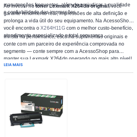
manutenções frequentes, além de prejudicar a qualidade
Ao investir no
toner Lexmark X264dn original
, você
e confiabilidade das impressões.
garante rendimento real, impressões de alta definição e
prolonga a vida útil do seu equipamento. Na AcessoShop,
você encontra o
X264H11G
com o melhor custo-benefício,
atendimento especializado e total segurança.
Invista na performance, escolha suprimentos originais e
conte com um parceiro de experiência comprovada no
segmento — conte sempre com a AcessoShop para
manter sua Lexmark X264dn operando no mais alto nível!
LEIA MAIS