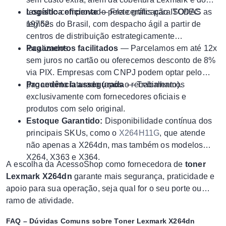
respaldo comprovado pela certificação ISO/IEC
Logística eficiente
— Frete grátis para TODAS as
19752.
regiões do Brasil, com despacho ágil a partir de
centros de distribuição estrategicamente
localizados.
Pagamentos facilitados
— Parcelamos em até 12x
sem juros no cartão ou oferecemos desconto de 8%
via PIX. Empresas com CNPJ podem optar pelo
pagamento faturado (após o recebimento).
Procedência assegurada
— Trabalhamos
exclusivamente com fornecedores oficiais e
produtos com selo original.
Estoque Garantido:
Disponibilidade contínua dos
principais SKUs, como o
X264H11G
, que atende
não apenas a X264dn, mas também os modelos
X264, X363 e X364.
A escolha da AcessoShop como fornecedora de
toner
Lexmark X264dn
garante mais segurança, praticidade e
apoio para sua operação, seja qual for o seu porte ou
ramo de atividade.
FAQ – Dúvidas Comuns sobre Toner Lexmark X264dn