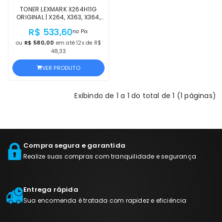
TONER LEXMARK X264H11G
ORIGINAL | X264, X363, X364,
X264DN, X363DN, X364DN,
R$ 533,60
no Pix
X364DW PRETO | PRODUTO
OFICIAL LEXMARK, COM NF E
ou
R$ 580,00
em até 12x de R$
GARANTIA
48,33
VER PRODUTO
Exibindo de 1 a 1 do total de 1 (1 páginas)
Compra segura e garantida
Realize suas compras com tranquilidade e segurança
Entrega rápida
Sua encomenda é tratada com rapidez e eficiência