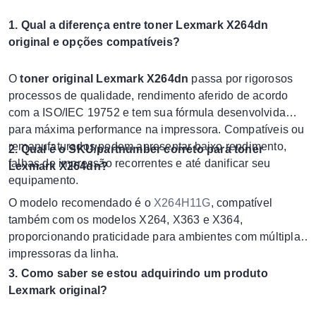
1. Qual a diferença entre toner Lexmark X264dn
original e opções compatíveis?
O
toner original Lexmark X264dn
passa por rigorosos
processos de qualidade, rendimento aferido de acordo
com a ISO/IEC 19752 e tem sua fórmula desenvolvida
para máxima performance na impressora. Compatíveis ou
remanufaturados podem apresentar baixo rendimento,
2. Qual é o SKU/partnumber correto para toner
falhas de impressão recorrentes e até danificar seu
Lexmark X264dn?
equipamento.
O modelo recomendado é o
X264H11G
, compatível
também com os modelos X264, X363 e X364,
proporcionando praticidade para ambientes com múltiplas
impressoras da linha.
3. Como saber se estou adquirindo um produto
Lexmark original?