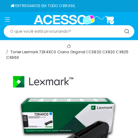
TREGAMOS EM TODO O BRASIL
0
Toner Lexmark 72K4XC0 Ciano Original | CS820 CX820 CX825
CX860