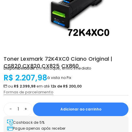
Toner Lexmark 72K4XC0 Ciano Original |
CS820 CX820 CX825 CX860
Disponibilidade:
Em estoque, envio imediato
R$ 2.207,98
à vista no Pix
ou
R$ 2.399,98
em até
12x de R$ 200,00
Formas de parcelamento
-
+
Adicionar ao carrinho
Cashback de 5%
Pague apenas após receber