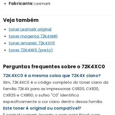
Fabricante:
Lexmark
Veja também
toner Lexmark original
toner magenta 72K4XM0
toner amarelo 72K4XY0
toner 72K4XK0 (preto)
Perguntas frequentes sobre o 72K4XC0
72K4XC0 é a mesma coisa que 72K4X ciano?
Sim, 72K4XC0 é o código completo do toner ciano da
família 72K4X para as impressoras CS820, CX820,
CX825 e CX860; o sufixo "C0" identifica
especificamente a cor ciano dentro dessa família.
Este toner é original ou compatível?
É original Lexmark, lacrado e com nota fiscal, com