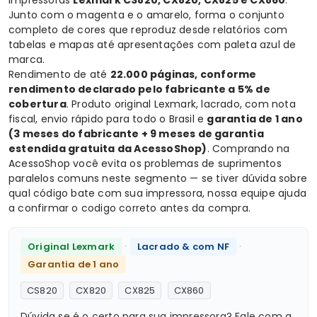
Junto com o magenta e o amarelo, forma o conjunto
completo de cores que reproduz desde relatórios com
tabelas e mapas até apresentações com paleta azul de
marca.
Rendimento de até
22.000 páginas, conforme
rendimento declarado pelo fabricante a 5% de
cobertura
. Produto original Lexmark, lacrado, com nota
fiscal, envio rápido para todo o Brasil e
garantia de 1 ano
(3 meses do fabricante + 9 meses de garantia
estendida gratuita da AcessoShop)
. Comprando na
AcessoShop você evita os problemas de suprimentos
paralelos comuns neste segmento — se tiver dúvida sobre
qual código bate com sua impressora, nossa equipe ajuda
a confirmar o codigo correto antes da compra.
·
·
Original Lexmark
Lacrado & com NF
Garantia de 1 ano
CS820
CX820
CX825
CX860
Dúvida se é o certo para sua impressora? Fale com a