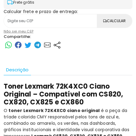
Frete grátis
Calcular frete e prazo de entrega:
CALCULAR
Não sei meu CEP
Compartilhe:
Descrição
Toner Lexmark 72K4XC0 Ciano
Original – Compatível com CS820,
CX820, CX825 e CX860
O
toner Lexmark 72K4XC0 ciano original
é a peça da
tríade colorida CMY responsável pelos tons de azul e,
combinado ao amarelo, os verdes, nas dashboards,
gráficos institucionais e identidade visual corporativa das
impressoras
Lexmark CS820, CX820, CX825 e CX860
.