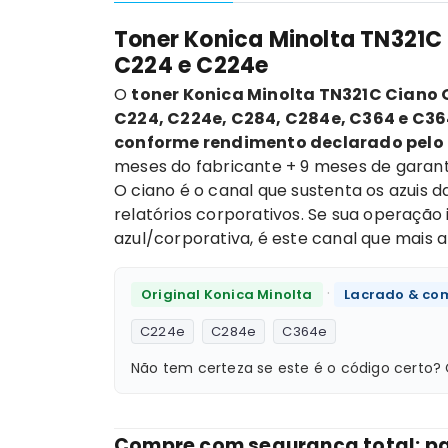
Toner Konica Minolta TN321C
C224 e C224e
O
toner
Konica Minolta TN321C Ciano 
C224, C224e, C284, C284e, C364 e C3
conforme rendimento declarado pelo 
meses do fabricante + 9 meses de garanti
O ciano é o canal que sustenta os azuis 
relatórios corporativos. Se sua operaçã
azul/corporativa, é este canal que mais
·
Original Konica Minolta
Lacrado & co
C224e
C284e
C364e
Não tem certeza se este é o código cert
Compre com segurança total: pa