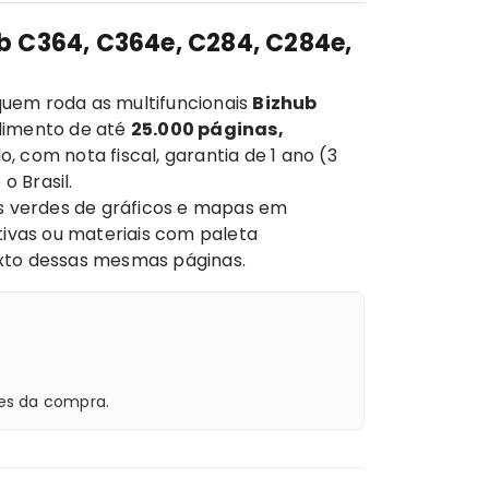
b C364, C364e, C284, C284e,
quem roda as multifuncionais
Bizhub
dimento de até
25.000 páginas,
do, com nota fiscal, garantia de 1 ano (3
o Brasil.
os verdes de gráficos e mapas em
ivas ou materiais com paleta
exto dessas mesmas páginas.
es da compra.