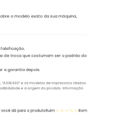
 sobre o modelo exato da sua máquina,
falsificação.
ias de troca que costumam ser o padrão do
r a garantia depois.
1C”, “A33K430” e os modelos de impressora citados
atibilidade e a origem do produto. Informação
★
★
★
★
★
 você dá para o produto
Ruim
Bom