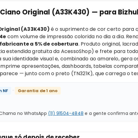
 Ciano Original (A33K430) — para Bizhu
Original (A33K430)
é o suprimento de cor certo para 
64e
com volume de impressão colorida no dia a dia. Ren
fabricante a 5% de cobertura
. Produto original, lacra
a estendida gratuita da AcessoShop) e frete para todo 
da sua identidade visual e, combinado ao amarelo, gera 
o imprime apresentações, dashboards, tabelas comparat
 aparece — junto com o preto (TN321K), que carrega o t
·
m NF
Garantia de 1 ano
o? Chama no WhatsApp
(11) 91504-4848
e a gente confirma ant
gue só depois de receber