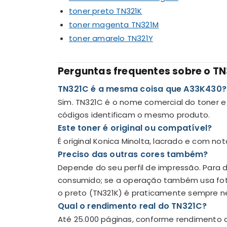
toner preto TN321K
toner magenta TN321M
toner amarelo TN321Y
Perguntas frequentes sobre o T
TN321C é a mesma coisa que A33K430?
Sim. TN321C é o nome comercial do toner 
códigos identificam o mesmo produto.
Este toner é original ou compatível?
É original Konica Minolta, lacrado e com no
Preciso das outras cores também?
Depende do seu perfil de impressão. Para d
consumido; se a operação também usa fot
o preto (TN321K) é praticamente sempre ne
Qual o rendimento real do TN321C?
Até 25.000 páginas, conforme rendimento d