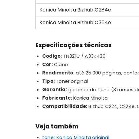
Konica Minolta Bizhub C284e
Konica Minolta Bizhub C364e
Especificações técnicas
Codigo:
TN321C / A33K430
Cor:
Ciano
Rendimento:
até 25.000 páginas, confo
Tipo:
Toner original
Garantia:
garantia de 1 ano (3 meses d
Fabricante:
Konica Minolta
Compatibilidade:
Bizhub C224, C224e, 
Veja também
toner Konica Minolta original