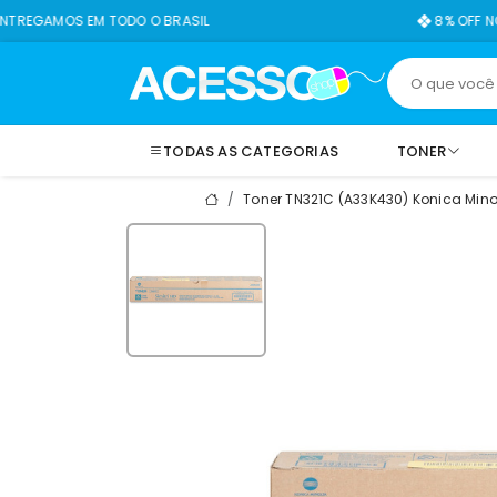
M TODO O BRASIL
8% OFF NO PIX
TODAS AS CATEGORIAS
TONER
Toner TN321C (A33K430) Konica Minol