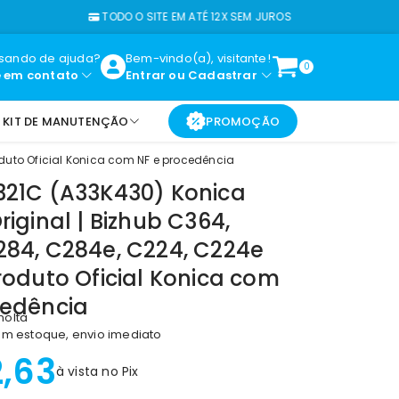
TODO O SITE EM ATÉ 12X SEM JUROS
F
isando de ajuda?
Bem-vindo(a), visitante!
0
e em contato
Entrar
ou
Cadastrar
KIT DE MANUTENÇÃO
PROMOÇÃO
oduto Oficial Konica com NF e procedência
321C (A33K430) Konica
riginal | Bizhub C364,
284, C284e, C224, C224e
roduto Oficial Konica com
cedência
nolta
m estoque, envio imediato
2,63
à vista no Pix