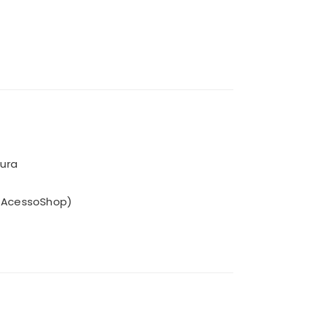
tura
a AcessoShop)