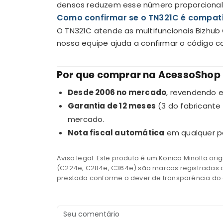
densos reduzem esse número proporciona
Como confirmar se o TN321C é compat
O TN321C atende as multifuncionais Bizhub
nossa equipe ajuda a confirmar o código c
Por que comprar na AcessoShop
Desde 2006 no mercado
, revendendo e
Garantia de 12 meses
(3 do fabricante
mercado.
Nota fiscal automática
em qualquer pe
Aviso legal: Este produto é um Konica Minolta ori
(C224e, C284e, C364e) são marcas registradas d
prestada conforme o dever de transparência do a