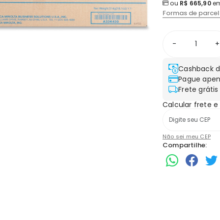
ou
R$ 665,90
em
Formas de parce
-
+
Cashback d
Pague apen
Frete grátis
Calcular frete e
Não sei meu CEP
Compartilhe: