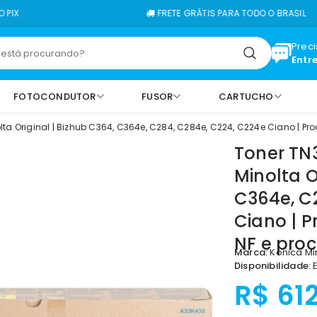
FRETE GRÁTIS PARA TODO O BRASIL
Prec
Entr
FOTOCONDUTOR
FUSOR
CARTUCHO
ta Original | Bizhub C364, C364e, C284, C284e, C224, C224e Ciano | Pr
Toner TN
Minolta O
C364e, C
Ciano | P
NF e pro
Marca:
Konica Mi
Disponibilidade:
E
R$ 61