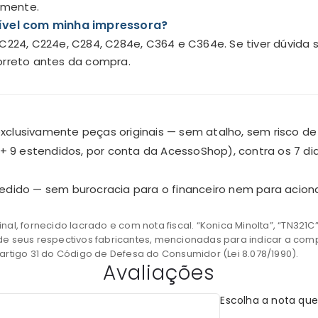
lmente.
ível com minha impressora?
 C224, C224e, C284, C284e, C364 e C364e. Se tiver dúvida
orreto antes da compra.
xclusivamente peças originais — sem atalho, sem risco de 
 + 9 estendidos, por conta da AcessoShop), contra os 7 d
dido — sem burocracia para o financeiro nem para aciona
ginal, fornecido lacrado e com nota fiscal. “Konica Minolta”, “TN32
e seus respectivos fabricantes, mencionadas para indicar a comp
rtigo 31 do Código de Defesa do Consumidor (Lei 8.078/1990).
Avaliações
Escolha a nota que