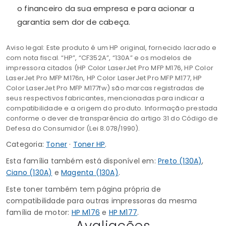
o financeiro da sua empresa e para acionar a
garantia sem dor de cabeça.
Aviso legal: Este produto é um HP original, fornecido lacrado e
com nota fiscal. “HP”, “CF352A”, “130A” e os modelos de
impressora citados (HP Color LaserJet Pro MFP M176, HP Color
LaserJet Pro MFP M176n, HP Color LaserJet Pro MFP M177, HP
Color LaserJet Pro MFP M177fw) são marcas registradas de
seus respectivos fabricantes, mencionadas para indicar a
compatibilidade e a origem do produto. Informação prestada
conforme o dever de transparência do artigo 31 do Código de
Defesa do Consumidor (Lei 8.078/1990).
Categoria:
Toner
·
Toner HP
.
Esta família também está disponível em:
Preto (130A)
,
Ciano (130A)
e
Magenta (130A)
.
Este toner também tem página própria de
compatibilidade para outras impressoras da mesma
família de motor:
HP M176
e
HP M177
.
Avaliações