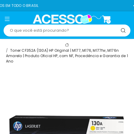
 BRASIL
8% OFF NO 
0
Toner CF352A (130A) HP Original | M177, M176, M177fw, M176n
Amarelo | Produto Oficial HP, com NF, Procedência e Garantia de 1
Ano