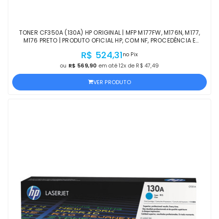
TONER CF350A (130A) HP ORIGINAL | MFP M177FW, M176N, M177,
M176 PRETO | PRODUTO OFICIAL HP, COM NF, PROCEDÊNCIA E
GARANTIA DE 1 ANO
R$ 524,31
no Pix
ou
R$ 569,90
em até 12x de R$ 47,49
VER PRODUTO