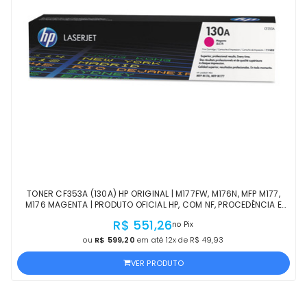
TONER CF353A (130A) HP ORIGINAL | M177FW, M176N, MFP M177,
M176 MAGENTA | PRODUTO OFICIAL HP, COM NF, PROCEDÊNCIA E
GARANTIA DE 1 ANO
R$ 551,26
no Pix
ou
R$ 599,20
em até 12x de R$ 49,93
VER PRODUTO