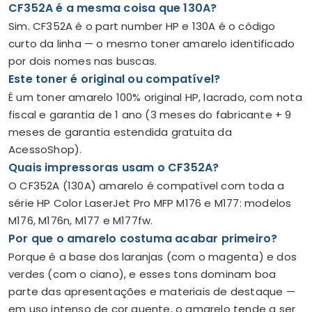
CF352A é a mesma coisa que 130A?
Sim. CF352A é o part number HP e 130A é o código
curto da linha — o mesmo toner amarelo identificado
por dois nomes nas buscas.
Este toner é original ou compatível?
É um toner amarelo 100% original HP, lacrado, com nota
fiscal e garantia de 1 ano (3 meses do fabricante + 9
meses de garantia estendida gratuita da
AcessoShop).
Quais impressoras usam o CF352A?
O CF352A (130A) amarelo é compatível com toda a
série HP Color LaserJet Pro MFP M176 e M177: modelos
M176, M176n, M177 e M177fw.
Por que o amarelo costuma acabar primeiro?
Porque é a base dos laranjas (com o magenta) e dos
verdes (com o ciano), e esses tons dominam boa
parte das apresentações e materiais de destaque —
em uso intenso de cor quente, o amarelo tende a ser