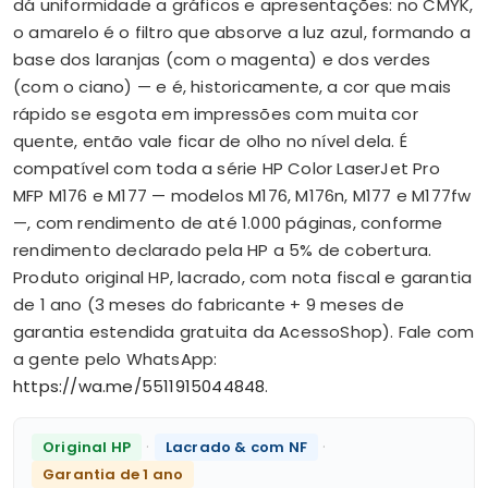
dá uniformidade a gráficos e apresentações: no CMYK,
o amarelo é o filtro que absorve a luz azul, formando a
base dos laranjas (com o magenta) e dos verdes
(com o ciano) — e é, historicamente, a cor que mais
rápido se esgota em impressões com muita cor
quente, então vale ficar de olho no nível dela. É
compatível com toda a série HP Color LaserJet Pro
MFP M176 e M177 — modelos M176, M176n, M177 e M177fw
—, com rendimento de até 1.000 páginas, conforme
rendimento declarado pela HP a 5% de cobertura.
Produto original HP, lacrado, com nota fiscal e garantia
de 1 ano (3 meses do fabricante + 9 meses de
garantia estendida gratuita da AcessoShop). Fale com
a gente pelo WhatsApp:
https://wa.me/5511915044848
.
·
·
Original HP
Lacrado & com NF
Garantia de 1 ano