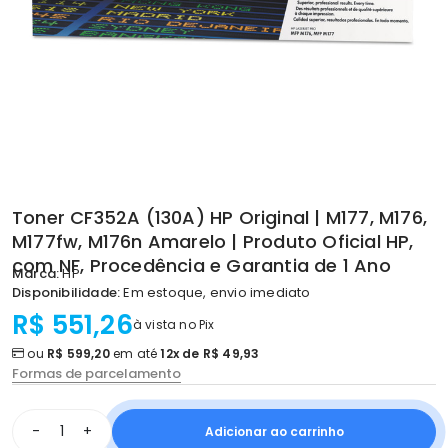
Toner CF352A (130A) HP Original | M177, M176,
M177fw, M176n Amarelo | Produto Oficial HP,
com NF, Procedência e Garantia de 1 Ano
Marca:
HP
Disponibilidade:
Em estoque, envio imediato
R$ 551,26
à vista no Pix
ou
R$ 599,20
em até
12x de R$ 49,93
Formas de parcelamento
-
+
Adicionar ao carrinho