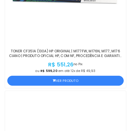
TONER CF351A (130A) HP ORIGINAL | M177FW, M176N, M177, M176
CIANO | PRODUTO OFICIAL HP, COM NF, PROCEDÊNCIA E GARANTIA
DE 1 ANO
R$ 551,26
no Pix
ou
R$ 599,20
em até 12x de R$ 49,93
VER PRODUTO