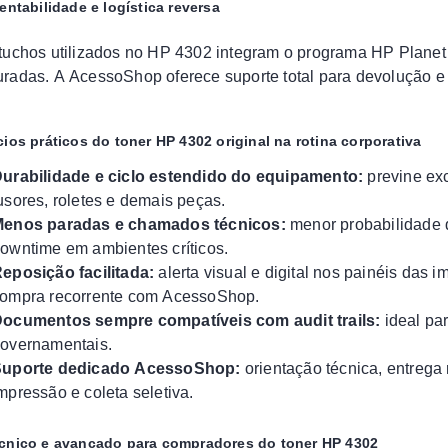
entabilidade e logística reversa
tuchos utilizados no HP 4302 integram o programa HP Planet 
radas. A AcessoShop oferece suporte total para devolução e 
cios práticos do toner HP 4302 original na rotina corporativa
urabilidade e ciclo estendido do equipamento:
previne exc
usores, roletes e demais peças.
enos paradas e chamados técnicos:
menor probabilidade 
owntime em ambientes críticos.
eposição facilitada:
alerta visual e digital nos painéis das 
ompra recorrente com AcessoShop.
ocumentos sempre compatíveis com audit trails:
ideal par
overnamentais.
uporte dedicado AcessoShop:
orientação técnica, entrega 
mpressão e coleta seletiva.
cnico e avançado para compradores do toner HP 4302