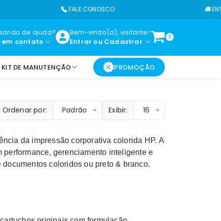
FALE CONOSCO
ENTREGAMOS EM
isando de ajuda?
Bem-vindo(a), visitante!
0
e em contato
Entrar
ou
Cadastrar
KIT DE MANUTENÇÃO
PROMOÇÃO
Ordenar por:
Padrão
Exibir:
16
ência da impressão corporativa colorida HP. A
 performance, gerenciamento inteligente e
 documentos coloridos ou preto & branco.
 cartuchos originais com formulação