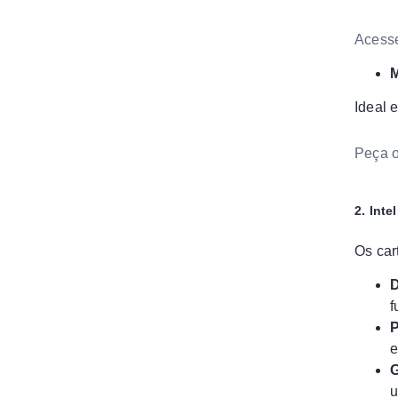
Acess
M
Ideal 
Peça o
2. Int
Os car
D
f
P
e
G
u