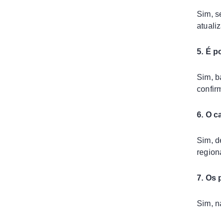
Sim, s
atuali
5. É p
Sim, b
confir
6. O c
Sim, d
region
7. Os 
Sim, 