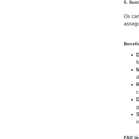
5. Sust
Os car
assegu
Benefí
D
f
M
d
R
c
D
g
S
i
FAQ té