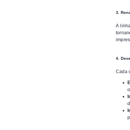
3. Ren
A linh
tornan
impres
4. Des
Cada c
E
o
I
d
I
p