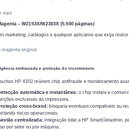
e aqui
agenta – W2153X/W2303X (5.500 páginas)
em marketing, catálogos e qualquer aplicativo que exija realce 
 magenta original
eligência embarcada e proteção do investimento
tuchos HP 4302 reúnem chip antifraude e monitoramento ava
etecção automática e instantânea:
o chip instala e comuni
unções exclusivas da impressora.
roteção cross-brand:
bloqueia eventuais compatíveis ou reu
vitando riscos operacionais.
estão centralizada:
integração total a HP Smart/Jetadmin, pe
so por setor ou por máquina.