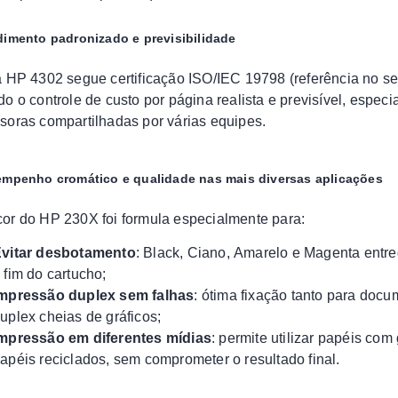
dimento padronizado e previsibilidade
a HP 4302 segue certificação ISO/IEC 19798 (referência no se
do o controle de custo por página realista e previsível, espec
soras compartilhadas por várias equipes.
empenho cromático e qualidade nas mais diversas aplicações
or do HP 230X foi formula especialmente para:
vitar desbotamento
: Black, Ciano, Amarelo e Magenta entr
 fim do cartucho;
mpressão duplex sem falhas
: ótima fixação tanto para do
uplex cheias de gráficos;
mpressão em diferentes mídias
: permite utilizar papéis co
apéis reciclados, sem comprometer o resultado final.