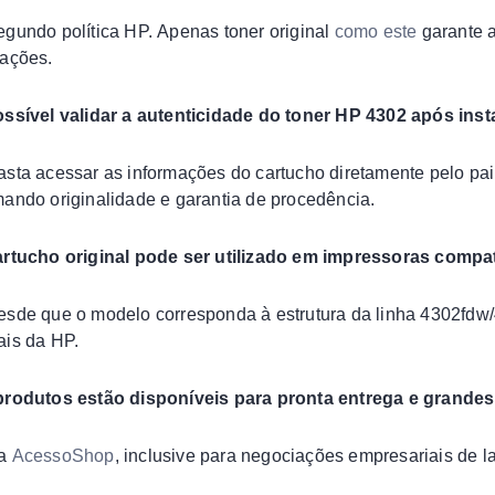
egundo política HP. Apenas toner original
como este
garante a
zações.
ossível validar a autenticidade do toner HP 4302 após ins
asta acessar as informações do cartucho diretamente pelo pai
mando originalidade e garantia de procedência.
artucho original pode ser utilizado em impressoras compa
esde que o modelo corresponda à estrutura da linha 4302fdw
ais da HP.
produtos estão disponíveis para pronta entrega e grande
na
AcessoShop
, inclusive para negociações empresariais de l