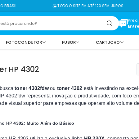
TODO O SITE EM ATÉ 12X SEM JUROS
Prec
Entr
FOTOCONDUTOR
FUSOR
CARTUCHO
er HP 4302
busca
toner 4302fdw
ou
toner 4302
está investindo na excel
HP 4302fdw representa inovação e produtividade, com foco em
ade visual superior para empresas que operam alto volume de
ho HP 4302: Muito Além do Básico
ema HP 4302 utiliza a exclusiva linha
HP 230X
, composta por