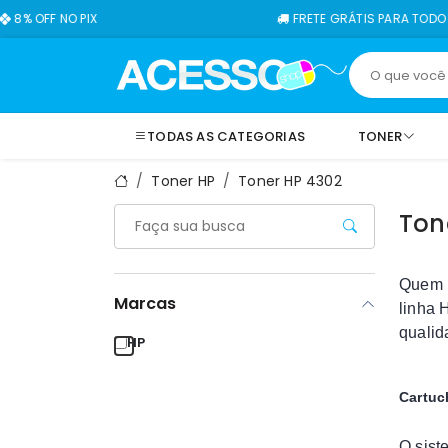
 PIX
FRETE GRÁTIS PARA TODO O BRASIL
TODAS AS CATEGORIAS
TONER
Toner HP
Toner HP 4302
Ton
Quem 
Marcas
linha 
qualid
HP
Cartuc
O sist