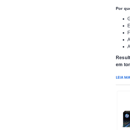
Por qu
G
E
F
A
A
Result
em ton
LEIA MA