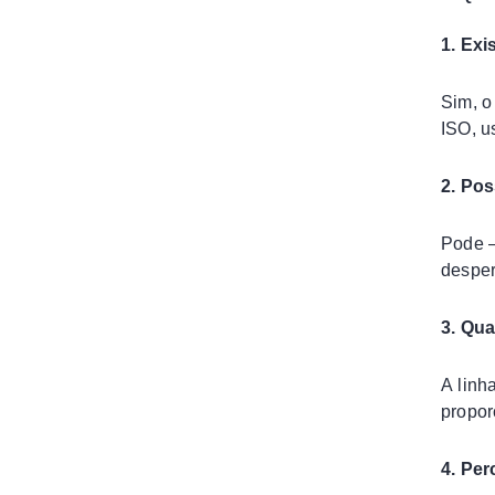
1. Exi
Sim, o
ISO, u
2. Po
Pode —
desper
3. Qu
A linh
propor
4. Per