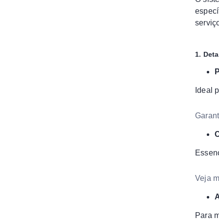
especí
serviç
1. Det
P
Ideal 
Garant
C
Essenc
Veja m
A
Para m