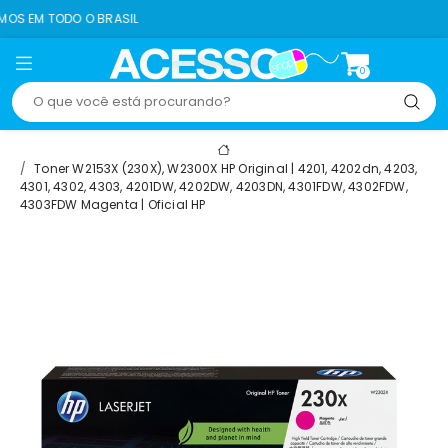
O BRASIL
8% OFF NO 
0
Toner W2153X (230X), W2300X HP Original | 4201, 4202dn, 4203,
4301, 4302, 4303, 4201DW, 4202DW, 4203DN, 4301FDW, 4302FDW,
4303FDW Magenta | Oficial HP