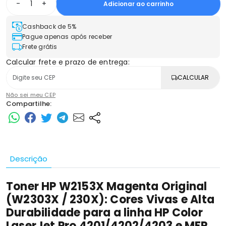
-
+
Adicionar ao carrinho
Cashback de 5%
Pague apenas após receber
Frete grátis
Calcular frete e prazo de entrega:
CALCULAR
Não sei meu CEP
Compartilhe:
Descrição
Toner HP W2153X Magenta Original
(W2303X / 230X): Cores Vivas e Alta
Durabilidade para a linha HP Color
LaserJet Pro 4201/4202/4203 e MFP