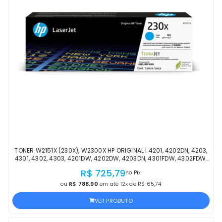
TONER W2151X (230X), W2300X HP ORIGINAL | 4201, 4202DN, 4203,
4301, 4302, 4303, 4201DW, 4202DW, 4203DN, 4301FDW, 4302FDW,
4303FDW CIANO | OFICIAL HP
R$ 725,79
no Pix
ou
R$ 788,90
em até 12x de R$ 65,74
VER PRODUTO