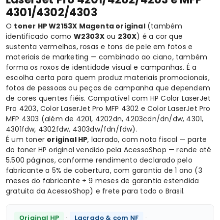
4301/4302/4303
O
toner HP W2153X Magenta original
(também
identificado como
W2303X
ou
230X
) é a cor que
sustenta vermelhos, rosas e tons de pele em fotos e
materiais de marketing — combinado ao ciano, também
forma os roxos de identidade visual e campanhas. É a
escolha certa para quem produz materiais promocionais,
fotos de pessoas ou peças de campanha que dependem
de cores quentes fiéis. Compatível com
HP Color LaserJet
Pro 4203
,
Color LaserJet Pro MFP 4302
e
Color LaserJet Pro
MFP 4303
(além de 4201, 4202dn, 4203cdn/dn/dw, 4301,
4301fdw, 4302fdw, 4303dw/fdn/fdw).
É um toner
original HP
, lacrado, com nota fiscal — parte
do
toner HP original
vendido pela AcessoShop — rende até
5.500 páginas, conforme rendimento declarado pelo
fabricante a 5% de cobertura, com garantia de 1 ano (3
meses do fabricante + 9 meses de garantia estendida
gratuita da AcessoShop) e frete para todo o Brasil.
·
·
Original HP
Lacrado & com NF