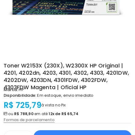
Toner W2153X (230X), W2300X HP Original |
4201, 4202dn, 4203, 4301, 4302, 4303, 4201DW,
4202DW, 4203DN, 4301FDW, 4302FDW,
4303FDW Magenta | Oficial HP
Marca:
HP
Disponibilidade:
Em estoque, envio imediato
R$ 725,79
à vista no Pix
ou
R$ 788,90
em até
12x de R$ 65,74
Formas de parcelamento