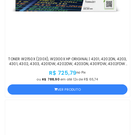
TONER W2150X (230X), W2300X HP ORIGINAL | 4201, 4202DN, 4203,
4301, 4302, 4303, 4201DW, 4202DW, 4203DN, 4301FDW, 4302FDW,
4303FDW PRETO | OFICIAL HP
R$ 725,79
no Pix
ou
R$ 788,90
em até 12x de R$ 65,74
VER PRODUTO