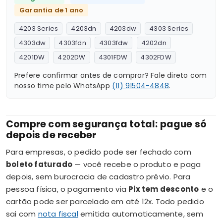
Garantia de 1 ano
4203 Series
4203dn
4203dw
4303 Series
4303dw
4303fdn
4303fdw
4202dn
4201DW
4202DW
4301FDW
4302FDW
Prefere confirmar antes de comprar? Fale direto com
nosso time pelo WhatsApp
(11) 91504-4848
.
Compre com segurança total: pague só
depois de receber
Para empresas, o pedido pode ser fechado com
boleto faturado
— você recebe o produto e paga
depois, sem burocracia de cadastro prévio. Para
pessoa física, o pagamento via
Pix tem desconto
e o
cartão pode ser parcelado em até 12x. Todo pedido
sai com
nota fiscal
emitida automaticamente, sem