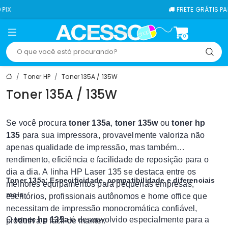
FRETE GRÁTIS PARA TOD
0
Toner HP
Toner 135A / 135W
Toner 135A / 135W
Se você procura
toner 135a
,
toner 135w
ou
toner hp
135
para sua impressora, provavelmente valoriza não
apenas qualidade de impressão, mas também
rendimento, eficiência e facilidade de reposição para o
dia a dia. A linha HP Laser 135 se destaca entre os
Toner 135a: Especificidade, compatibilidade e diferenciais
melhores equipamentos para pequenas empresas,
reais
escritórios, profissionais autônomos e home office que
necessitam de impressão monocromática confiável,
O
toner hp 135a
é desenvolvido especialmente para a
produtiva e fácil de manter.