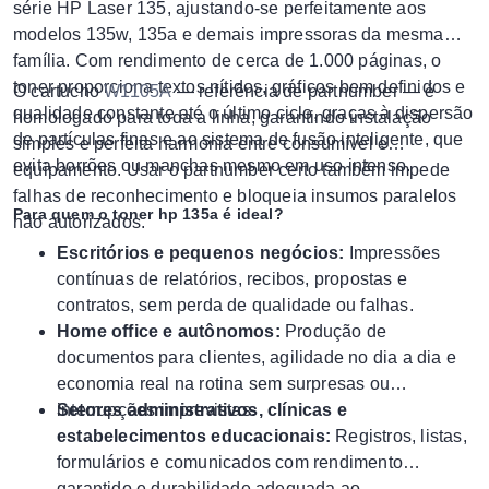
série HP Laser 135, ajustando-se perfeitamente aos
modelos 135w, 135a e demais impressoras da mesma
família. Com rendimento de cerca de 1.000 páginas, o
toner proporciona textos nítidos, gráficos bem definidos e
O cartucho
W1105A
— referência de partnumber — é
qualidade constante até o último ciclo, graças à dispersão
homologado para toda a linha, garantindo instalação
de partículas finas e ao sistema de fusão inteligente, que
simples e perfeita harmonia entre consumível e
evita borrões ou manchas mesmo em uso intenso.
equipamento. Usar o partnumber certo também impede
falhas de reconhecimento e bloqueia insumos paralelos
Para quem o toner hp 135a é ideal?
não autorizados.
Escritórios e pequenos negócios:
Impressões
contínuas de relatórios, recibos, propostas e
contratos, sem perda de qualidade ou falhas.
Home office e autônomos:
Produção de
documentos para clientes, agilidade no dia a dia e
economia real na rotina sem surpresas ou
interrupções imprevistas.
Setores administrativos, clínicas e
estabelecimentos educacionais:
Registros, listas,
formulários e comunicados com rendimento
garantido e durabilidade adequada ao