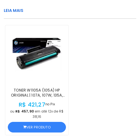
LEIA MAIS
TONER W1105A (105A) HP
ORIGINAL | 107A, 107W, 135A,
135W, 137FNW PRETO |
R$ 421,27
no Pix
PRODUTO OFICIAL HP, COM NF E
PROCEDÊNCIA
ou
R$ 457,90
em até 12x de R$
38,16
VER PRODUTO