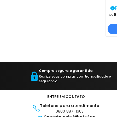
135A
| P
COM
ou
R
Compra segura e garantida
Realize suas compras com tranquilidade e
segurança
ENTRE EM CONTATO
Telefone para atendimento
0800 887-1663
Contato pelo WhatsApp