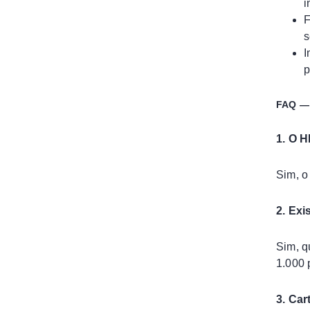
i
F
s
I
p
FAQ — 
1. O 
Sim, 
2. Exi
Sim, q
1.000 
3. Ca