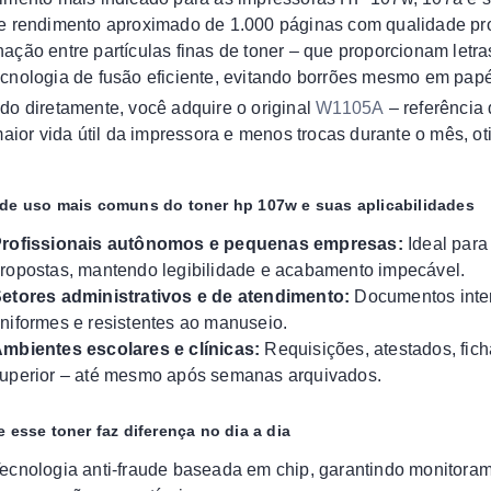
e rendimento aproximado de 1.000 páginas com qualidade profi
ação entre partículas finas de toner – que proporcionam letras
cnologia de fusão eficiente, evitando borrões mesmo em papé
do diretamente, você adquire o original
W1105A
– referência
 maior vida útil da impressora e menos trocas durante o mês, o
de uso mais comuns do toner hp 107w e suas aplicabilidades
rofissionais autônomos e pequenas empresas:
Ideal para
ropostas, mantendo legibilidade e acabamento impecável.
etores administrativos e de atendimento:
Documentos inter
niformes e resistentes ao manuseio.
mbientes escolares e clínicas:
Requisições, atestados, fich
uperior – até mesmo após semanas arquivados.
 esse toner faz diferença no dia a dia
ecnologia anti-fraude baseada em chip, garantindo monitoram