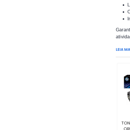
L
C
I
Garant
ativid
LEIA MA
TON
ORI