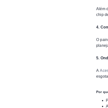
Além d
chip d
4. Co
O pain
planej
5. Ond
A
Ace
esgota
Por qu
P
A