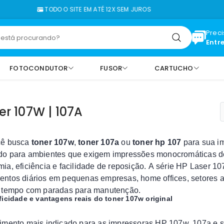
TODO O SITE EM ATÉ 12X SEM JUROS
Prec
Entr
FOTOCONDUTOR
FUSOR
CARTUCHO
er 107W | 107A
cê busca
toner 107w
,
toner 107a
ou
toner hp 107
para sua im
o para ambientes que exigem impressões monocromáticas de
ia, eficiência e facilidade de reposição. A série HP Laser 107
ntos diários em pequenas empresas, home offices, setores 
 tempo com paradas para manutenção.
ficidade e vantagens reais do toner 107w original
imento mais indicado para as impressoras HP 107w, 107a e s