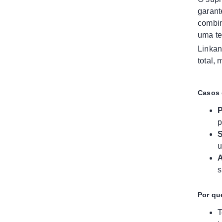
garant
combin
uma te
Linkan
total,
Casos 
P
p
S
u
A
s
Por que
T