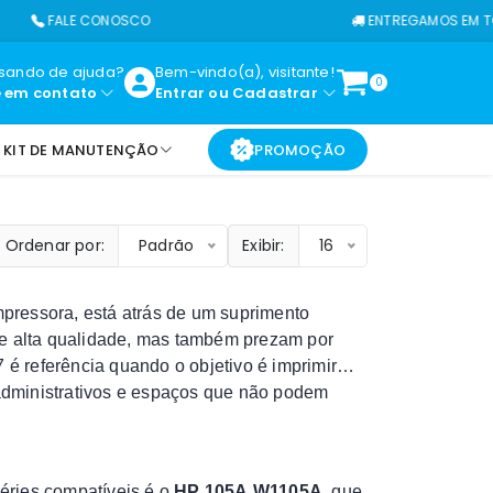
FALE CONOSCO
ENTREGAMOS EM TODO O 
isando de ajuda?
Bem-vindo(a), visitante!
0
e em contato
Entrar
ou
Cadastrar
KIT DE MANUTENÇÃO
PROMOÇÃO
Ordenar por:
Padrão
Exibir:
16
pressora, está atrás de um suprimento
 alta qualidade, mas também prezam por
 é referência quando o objetivo é imprimir
administrativos e espaços que não podem
éries compatíveis é o
HP 105A W1105A
, que