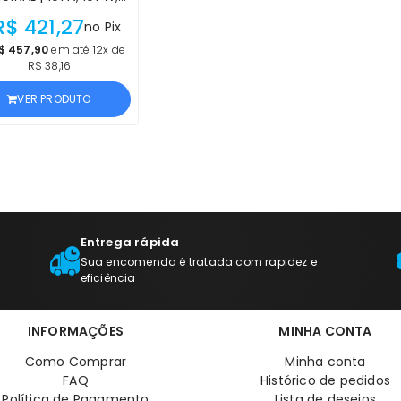
, 135W, 137FNW PRETO
R$ 421,27
no Pix
RODUTO OFICIAL HP,
 NF E PROCEDÊNCIA
$ 457,90
em até 12x de
R$ 38,16
VER PRODUTO
Entrega rápida
Sua encomenda é tratada com rapidez e
eficiência
INFORMAÇÕES
MINHA CONTA
Como Comprar
Minha conta
FAQ
Histórico de pedidos
Política de Pagamento
Lista de desejos