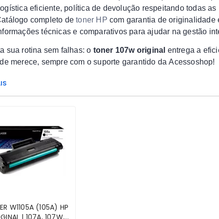
ogística eficiente, política de devolução respeitando todas a
atálogo completo de
toner HP
com garantia de originalidade 
nformações técnicas e comparativos para ajudar na gestão int
a sua rotina sem falhas: o
toner 107w original
entrega a efic
ade merece, sempre com o suporte garantido da Acessoshop!
IS
ER W1105A (105A) HP
GINAL | 107A, 107W,