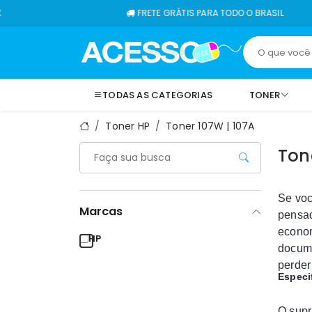
FRETE GRÁTIS PARA TODO O BRASIL
TODAS AS CATEGORIAS
TONER
Toner HP
Toner 107W | 107A
Ton
Se vo
Marcas
pensad
econom
HP
docume
perder
Especi
O supr