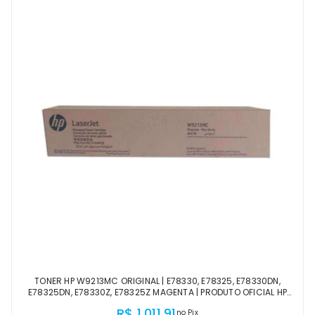
TONER HP W9213MC ORIGINAL | E78330, E78325, E78330DN,
E78325DN, E78330Z, E78325Z MAGENTA | PRODUTO OFICIAL HP
COM NF E GARANTIA DE 1 ANO
R$ 1.011,91
no Pix