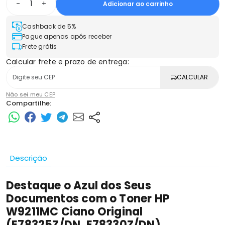
-
+
Adicionar ao carrinho
Cashback de 5%
Pague apenas após receber
Frete grátis
Calcular frete e prazo de entrega:
CALCULAR
Não sei meu CEP
Compartilhe:
Descrição
Destaque o Azul dos Seus
Documentos com o Toner HP
W9211MC Ciano Original
(E78325Z/DN, E78330Z/DN)