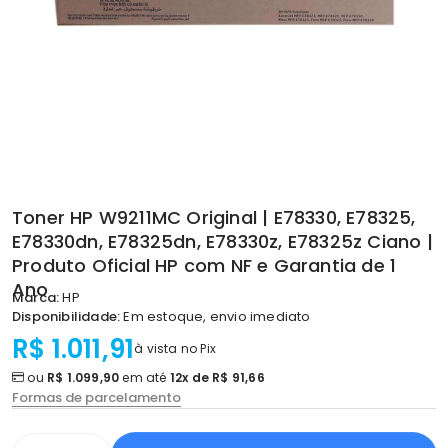
Toner HP W9211MC Original | E78330, E78325,
E78330dn, E78325dn, E78330z, E78325z Ciano |
Produto Oficial HP com NF e Garantia de 1
Ano
Marca:
HP
Disponibilidade:
Em estoque, envio imediato
R$ 1.011,91
à vista no Pix
ou
R$ 1.099,90
em até
12x de R$ 91,66
Formas de parcelamento