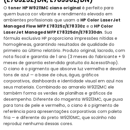
O
toner HP
W9211MC ciano original
é perfeito para
quem busca cor vibrante e rendimento elevado em
ambientes profissionais que usam a
HP Color LaserJet
Managed Flow MFP E78325z/E78330z
e a
HP Color
LaserJet Managed MFP E78325dn/E78330dn
. Sua
fórmula exclusiva HP proporciona impressões nítidas e
homogêneas, garantindo resultados de qualidade do
primeiro ao último relatório. Produto original, lacrado, com
nota fiscal e garantia de 1 ano (3 meses do fabricante + 9
meses de garantia estendida gratuita da AcessoShop).
O ciano é o pigmento que absorve luz vermelha e devolve
tons de azul — a base de céus, água, gráficos
corporativos, dashboards e identidade visual em azul nos
seus materiais. Combinado ao
amarelo W9212MC
ele
também forma os verdes de planilhas e gráficos de
desempenho. Diferente do
magenta W9213MC
, que puxa
para tons de pele e vermelho, o ciano é o pigmento de
referência para apresentações corporativas com paleta
fria — e diferente do
preto W9210MC
, que sozinho não
reproduz nenhuma dessas cores.