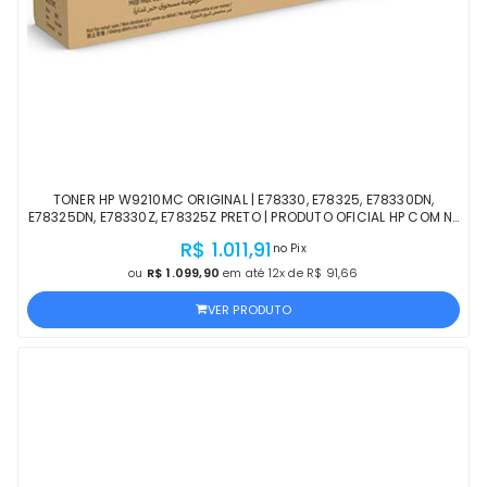
TONER HP W9210MC ORIGINAL | E78330, E78325, E78330DN,
E78325DN, E78330Z, E78325Z PRETO | PRODUTO OFICIAL HP COM NF
E GARANTIA DE 1 ANO
R$ 1.011,91
no Pix
ou
R$ 1.099,90
em até 12x de R$ 91,66
VER PRODUTO