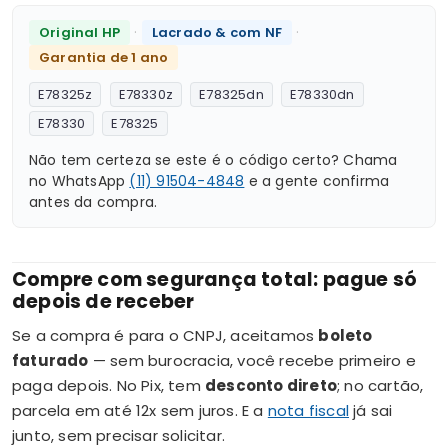
·
·
Original HP
Lacrado & com NF
Garantia de 1 ano
E78325z
E78330z
E78325dn
E78330dn
E78330
E78325
Não tem certeza se este é o código certo? Chama
no WhatsApp
(11) 91504-4848
e a gente confirma
antes da compra.
Compre com segurança total: pague só
depois de receber
Se a compra é para o CNPJ, aceitamos
boleto
faturado
— sem burocracia, você recebe primeiro e
paga depois. No Pix, tem
desconto direto
; no cartão,
parcela em até 12x sem juros. E a
nota fiscal
já sai
junto, sem precisar solicitar.