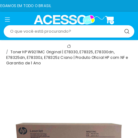
ODO O BRASIL
8% O
0
Toner HP W9211MC Original | E78330, E78325, E78330dn,
E78325dn, E78330z, E78325z Ciano | Produto Oficial HP com NF e
Garantia de 1 Ano