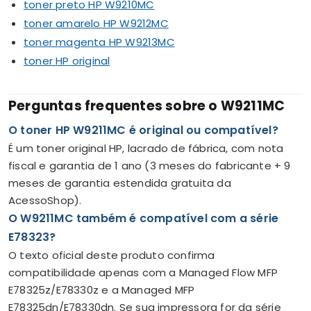
toner preto HP W9210MC
toner amarelo HP W9212MC
toner magenta HP W9213MC
toner HP original
Perguntas frequentes sobre o W9211MC
O toner HP W9211MC é original ou compatível?
É um toner original HP, lacrado de fábrica, com nota
fiscal e garantia de 1 ano (3 meses do fabricante + 9
meses de garantia estendida gratuita da
AcessoShop).
O W9211MC também é compatível com a série
E78323?
O texto oficial deste produto confirma
compatibilidade apenas com a Managed Flow MFP
E78325z/E78330z e a Managed MFP
E78325dn/E78330dn. Se sua impressora for da série