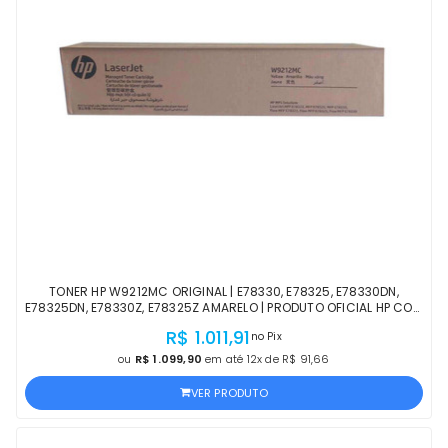
TONER HP W9212MC ORIGINAL | E78330, E78325, E78330DN,
E78325DN, E78330Z, E78325Z AMARELO | PRODUTO OFICIAL HP COM
NF E GARANTIA DE 1 ANO
R$ 1.011,91
no Pix
ou
R$ 1.099,90
em até 12x de R$ 91,66
VER PRODUTO