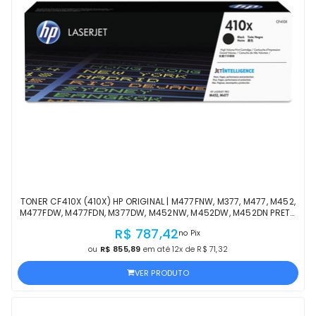
TONER CF410X (410X) HP ORIGINAL | M477FNW, M377, M477, M452,
M477FDW, M477FDN, M377DW, M452NW, M452DW, M452DN PRETO
| PRODUTO OFICIAL HP COM NF
R$ 787,42
no Pix
ou
R$ 855,89
em até 12x de R$ 71,32
VER PRODUTO