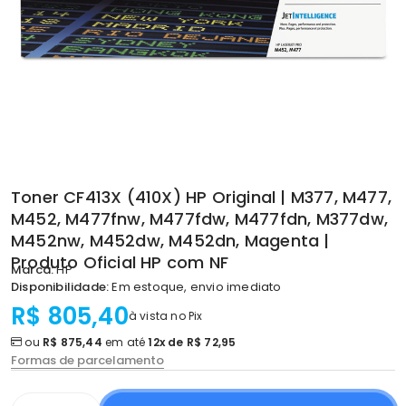
Toner CF413X (410X) HP Original | M377, M477,
M452, M477fnw, M477fdw, M477fdn, M377dw,
M452nw, M452dw, M452dn, Magenta |
Produto Oficial HP com NF
Marca:
HP
Disponibilidade:
Em estoque, envio imediato
R$ 805,40
à vista no Pix
ou
R$ 875,44
em até
12x de R$ 72,95
Formas de parcelamento