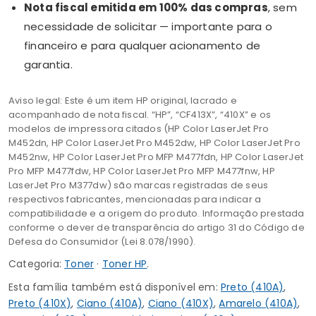
Nota fiscal emitida em 100% das compras
, sem
necessidade de solicitar — importante para o
financeiro e para qualquer acionamento de
garantia.
Aviso legal: Este é um item HP original, lacrado e
acompanhado de nota fiscal. “HP”, “CF413X”, “410X” e os
modelos de impressora citados (HP Color LaserJet Pro
M452dn, HP Color LaserJet Pro M452dw, HP Color LaserJet Pro
M452nw, HP Color LaserJet Pro MFP M477fdn, HP Color LaserJet
Pro MFP M477fdw, HP Color LaserJet Pro MFP M477fnw, HP
LaserJet Pro M377dw) são marcas registradas de seus
respectivos fabricantes, mencionadas para indicar a
compatibilidade e a origem do produto. Informação prestada
conforme o dever de transparência do artigo 31 do Código de
Defesa do Consumidor (Lei 8.078/1990).
Categoria:
Toner
·
Toner HP
.
Esta família também está disponível em:
Preto (410A)
,
Preto (410X)
,
Ciano (410A)
,
Ciano (410X)
,
Amarelo (410A)
,