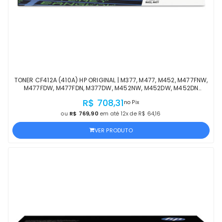
TONER CF412A (410A) HP ORIGINAL | M377, M477, M452, M477FNW,
M477FDW, M477FDN, M377DW, M452NW, M452DW, M452DN
AMARELO | PRODUTO OFICIAL HP COM NF
R$ 708,31
no Pix
ou
R$ 769,90
em até 12x de R$ 64,16
VER PRODUTO