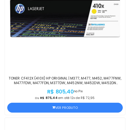
TONER CF412X (410X) HP ORIGINAL | M377, M477, M452, M477FNW,
M477FDW, M477FDN, M377DW, M452NW, M452DW, M452DN
AMARELO | PRODUTO OFICIAL HP COM NF
R$ 805,40
no Pix
ou
R$ 875,44
em até 12x de R$ 72,95
VER PRODUTO