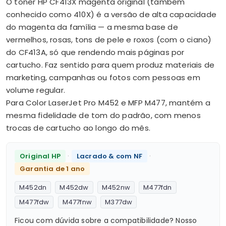
O toner HP CF413X magenta original (também
conhecido como 410X) é a versão de alta capacidade
do magenta da família — a mesma base de
vermelhos, rosas, tons de pele e roxos (com o ciano)
do CF413A, só que rendendo mais páginas por
cartucho. Faz sentido para quem produz materiais de
marketing, campanhas ou fotos com pessoas em
volume regular.
Para Color LaserJet Pro M452 e MFP M477, mantém a
mesma fidelidade de tom do padrão, com menos
trocas de cartucho ao longo do mês.
·
·
Original HP
Lacrado & com NF
Garantia de 1 ano
M452dn
M452dw
M452nw
M477fdn
M477fdw
M477fnw
M377dw
Ficou com dúvida sobre a compatibilidade? Nosso