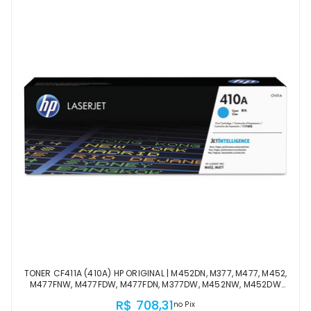
TONER CF411A (410A) HP ORIGINAL | M452DN, M377, M477, M452,
M477FNW, M477FDW, M477FDN, M377DW, M452NW, M452DW
CIANO | PRODUTO OFICIAL HP COM NF
R$ 708,31
no Pix