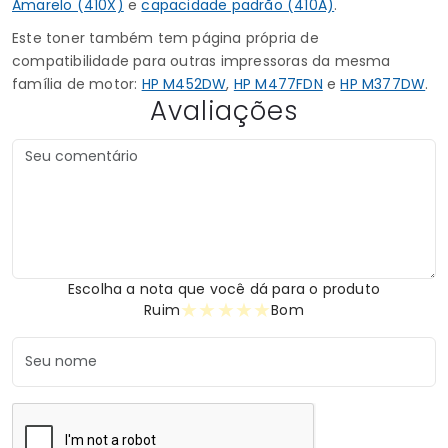
Amarelo (410X)
e
capacidade padrão (410A)
.
Este toner também tem página própria de
compatibilidade para outras impressoras da mesma
família de motor:
HP M452DW
,
HP M477FDN
e
HP M377DW
.
Avaliações
Escolha a nota que você dá para o produto
★
★
★
★
★
Ruim
Bom