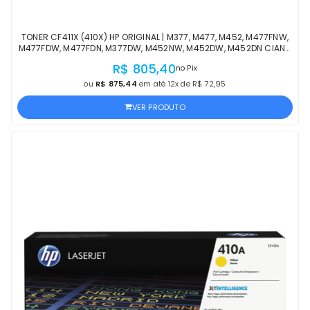
TONER CF411X (410X) HP ORIGINAL | M377, M477, M452, M477FNW,
M477FDW, M477FDN, M377DW, M452NW, M452DW, M452DN CIANO
| PRODUTO OFICIAL HP COM NF
R$ 805,40
no Pix
ou
R$ 875,44
em até 12x de R$ 72,95
VER PRODUTO