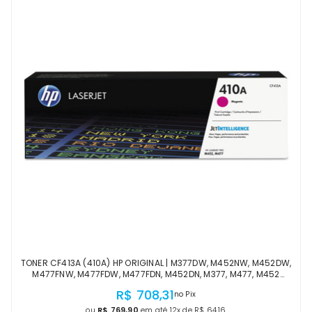
TONER CF413A (410A) HP ORIGINAL | M377DW, M452NW, M452DW,
M477FNW, M477FDW, M477FDN, M452DN, M377, M477, M452
MAGENTA | PRODUTO OFICIAL HP COM NF
R$ 708,31
no Pix
ou
R$ 769,90
em até 12x de R$ 64,16