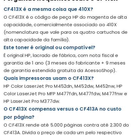
CF413X é a mesma coisa que 410X?
O CF413X é o código de peça HP do magenta de alta
capacidade, comercialmente associado ao 410X
(nomenclatura que vale para os quatro cartuchos de
alta capacidade da família).
Este toner é original ou compatível?
É original HP, lacrado de fábrica, com nota fiscal e
garantia de 1 ano (3 meses do fabricante + 9 meses
de garantia estendida gratuita da AcessoShop).
Quais impressoras usam o CF413X?
HP Color LaserJet Pro M452dn, M452dw, M452nw, HP
Color LaserJet Pro MFP M477fdn, M477fdw, M477fnw e
HP LaserJet Pro M377dw.
O CF413X compensa versus o CF413A no custo
por página?
O CF413X rende até 5.000 páginas contra até 2.300 do
CF413A. Divida o preço de cada um pelo respectivo