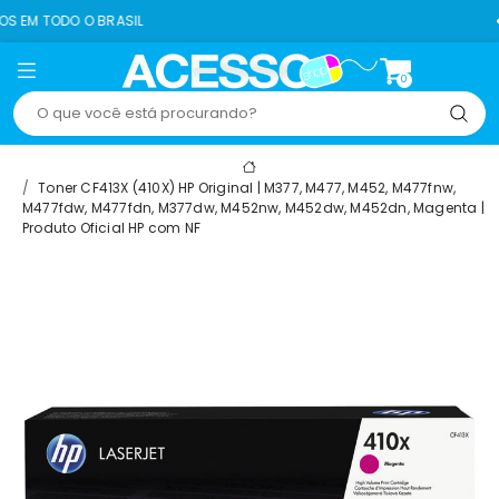
ASIL
8% OFF NO PIX
0
Toner CF413X (410X) HP Original | M377, M477, M452, M477fnw,
M477fdw, M477fdn, M377dw, M452nw, M452dw, M452dn, Magenta |
Produto Oficial HP com NF