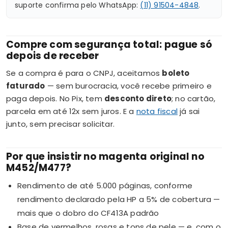
suporte confirma pelo WhatsApp:
(11) 91504-4848
.
Compre com segurança total: pague só
depois de receber
Se a compra é para o CNPJ, aceitamos
boleto
faturado
— sem burocracia, você recebe primeiro e
paga depois. No Pix, tem
desconto direto
; no cartão,
parcela em até 12x sem juros. E a
nota fiscal
já sai
junto, sem precisar solicitar.
Por que insistir no magenta original no
M452/M477?
Rendimento de até 5.000 páginas, conforme
rendimento declarado pela HP a 5% de cobertura —
mais que o dobro do CF413A padrão
Base de vermelhos, rosas e tons de pele — e, com o