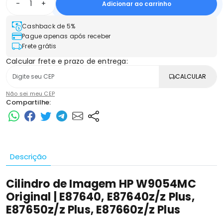
-
+
Adicionar ao carrinho
Cashback de 5%
Pague apenas após receber
Frete grátis
Calcular frete e prazo de entrega:
CALCULAR
Não sei meu CEP
Compartilhe:
Descrição
Cilindro de Imagem HP W9054MC
Original | E87640, E87640z/z Plus,
E87650z/z Plus, E87660z/z Plus