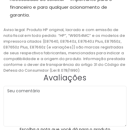
financeiro e para qualquer acionamento de
garantia.
Aviso legal: Produto HP original, lacrado e com emissão de
nota fiscal em todo pedido. “HP”, “W9054MC” e os modelos de
impressora citados (E87640, E87640z, E87640z Plus, E87650z,
E87650z Plus, E87660z (e variações)) são marcas registradas
de seus respectivos fabricantes, mencionadas para indicar a
compatibilidade e a origem do produto. Informação prestada
conforme o dever de transparência do artigo 31 do Código de
Defesa do Consumidor (Lei 8.078/1990).
Avaliações
Escolha a nota que você dá para o produto