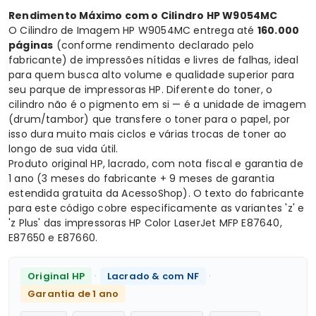
Rendimento Máximo com o Cilindro HP W9054MC
O Cilindro de Imagem HP W9054MC entrega até
160.000
páginas
(conforme rendimento declarado pelo
fabricante) de impressões nítidas e livres de falhas, ideal
para quem busca alto volume e qualidade superior para
seu parque de impressoras HP. Diferente do toner, o
cilindro não é o pigmento em si — é a unidade de imagem
(drum/tambor) que transfere o toner para o papel, por
isso dura muito mais ciclos e várias trocas de toner ao
longo de sua vida útil.
Produto original HP, lacrado, com nota fiscal e garantia de
1 ano (3 meses do fabricante + 9 meses de garantia
estendida gratuita da AcessoShop). O texto do fabricante
para este código cobre especificamente as variantes 'z' e
'z Plus' das impressoras HP Color LaserJet MFP E87640,
E87650 e E87660.
·
·
Original HP
Lacrado & com NF
Garantia de 1 ano