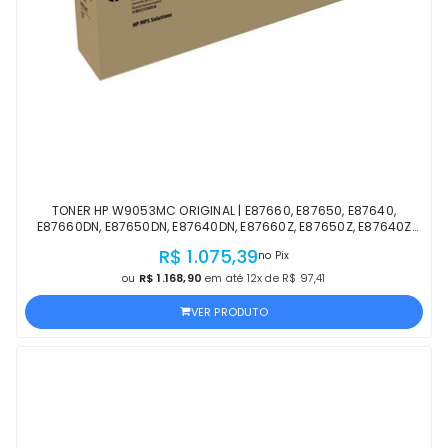
TONER HP W9053MC ORIGINAL | E87660, E87650, E87640,
E87660DN, E87650DN, E87640DN, E87660Z, E87650Z, E87640Z
PRETO | PRODUTO OFICIAL HP C/ NF
R$ 1.075,39
no Pix
ou
R$ 1.168,90
em até 12x de R$ 97,41
VER PRODUTO