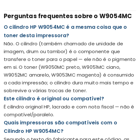
Perguntas frequentes sobre o W9054MC
O cilindro HP W9054MC é a mesma coisa que o
toner desta impressora?
Não. O cilindro (também chamado de unidade de
imagem, drum ou tambor) é o componente que
transfere o toner para o papel — ele não é o pigmento
em si. O toner (W9050MC preto, W9051MC ciano,
W9052MC amarelo, W9053MC magenta) é consumido
a cada impressão; o cilindro dura muito mais tempo e
sobrevive a várias trocas de toner.
Este cilindro é original ou compatível?
É cilindro original HP, lacrado e com nota fiscal — não é
compatível/paralelo.
Quais impressoras são compatíveis com o
Cilindro HP W9054MC?
Segundo o texto do fabricante para este código, as