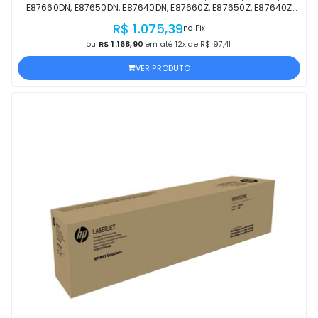
E87660DN, E87650DN, E87640DN, E87660Z, E87650Z, E87640Z
CIANO | PRODUTO OFICIAL HP C/ NF
R$ 1.075,39
no Pix
ou
R$ 1.168,90
em até 12x de R$ 97,41
VER PRODUTO