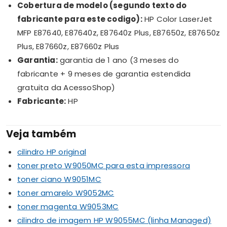
Cobertura de modelo (segundo texto do
fabricante para este codigo):
HP Color LaserJet
MFP E87640, E87640z, E87640z Plus, E87650z, E87650z
Plus, E87660z, E87660z Plus
Garantia:
garantia de 1 ano (3 meses do
fabricante + 9 meses de garantia estendida
gratuita da AcessoShop)
Fabricante:
HP
Veja também
cilindro HP original
toner preto W9050MC para esta impressora
toner ciano W9051MC
toner amarelo W9052MC
toner magenta W9053MC
cilindro de imagem HP W9055MC (linha Managed)