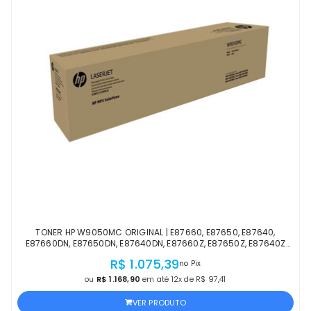
TONER HP W9050MC ORIGINAL | E87660, E87650, E87640,
E87660DN, E87650DN, E87640DN, E87660Z, E87650Z, E87640Z
PRETO | PRODUTO OFICIAL HP C/ NF
R$ 1.075,39
no Pix
ou
R$ 1.168,90
em até 12x de R$ 97,41
VER PRODUTO