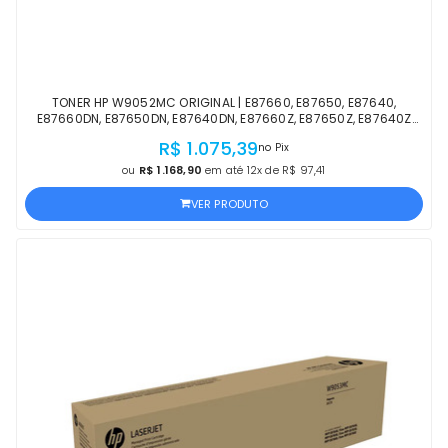
TONER HP W9052MC ORIGINAL | E87660, E87650, E87640,
E87660DN, E87650DN, E87640DN, E87660Z, E87650Z, E87640Z
PRETO | PRODUTO OFICIAL HP C/ NF
R$ 1.075,39
no Pix
ou
R$ 1.168,90
em até 12x de R$ 97,41
VER PRODUTO