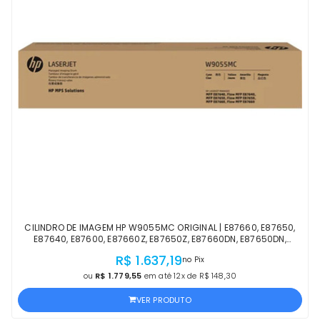
CILINDRO DE IMAGEM HP W9055MC ORIGINAL | E87660, E87650,
E87640, E87600, E87660Z, E87650Z, E87660DN, E87650DN,
E87640DN, E87640Z, E87600 | OFICIAL HP
R$ 1.637,19
no Pix
ou
R$ 1.779,55
em até 12x de R$ 148,30
VER PRODUTO