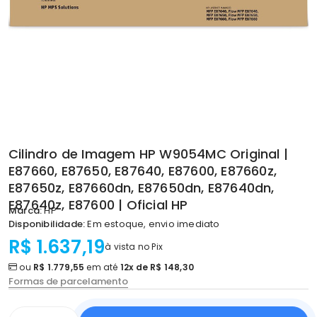
Cilindro de Imagem HP W9054MC Original |
E87660, E87650, E87640, E87600, E87660z,
E87650z, E87660dn, E87650dn, E87640dn,
E87640z, E87600 | Oficial HP
Marca:
HP
Disponibilidade:
Em estoque, envio imediato
R$ 1.637,19
à vista no Pix
ou
R$ 1.779,55
em até
12x de R$ 148,30
Formas de parcelamento