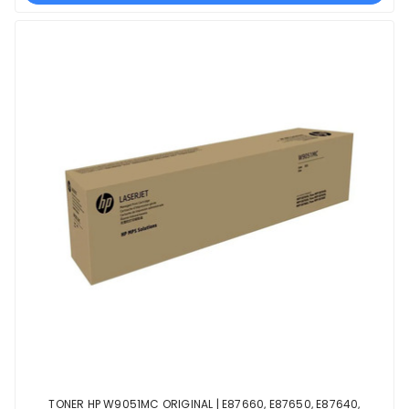
TONER HP W9051MC ORIGINAL | E87660, E87650, E87640,