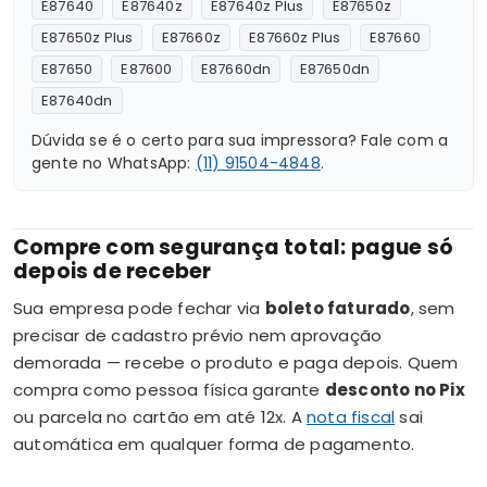
E87640
E87640z
E87640z Plus
E87650z
E87650z Plus
E87660z
E87660z Plus
E87660
E87650
E87600
E87660dn
E87650dn
E87640dn
Dúvida se é o certo para sua impressora? Fale com a
gente no WhatsApp:
(11) 91504-4848
.
Compre com segurança total: pague só
depois de receber
Sua empresa pode fechar via
boleto faturado
, sem
precisar de cadastro prévio nem aprovação
demorada — recebe o produto e paga depois. Quem
compra como pessoa física garante
desconto no Pix
ou parcela no cartão em até 12x. A
nota fiscal
sai
automática em qualquer forma de pagamento.