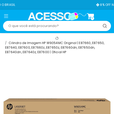
8% OFF NO PIX
0
Cilindro de Imagem HP W9054MC Original | E87660, E87650,
E87640, E87600, E87660z, E87650z, E87660dn, E87650dn,
E87640dn, E87640z, E87600 | Oficial HP