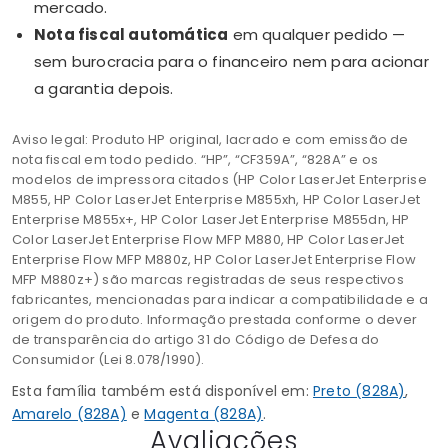
mercado.
Nota fiscal automática
em qualquer pedido —
sem burocracia para o financeiro nem para acionar
a garantia depois.
Aviso legal: Produto HP original, lacrado e com emissão de
nota fiscal em todo pedido. “HP”, “CF359A”, “828A” e os
modelos de impressora citados (HP Color LaserJet Enterprise
M855, HP Color LaserJet Enterprise M855xh, HP Color LaserJet
Enterprise M855x+, HP Color LaserJet Enterprise M855dn, HP
Color LaserJet Enterprise Flow MFP M880, HP Color LaserJet
Enterprise Flow MFP M880z, HP Color LaserJet Enterprise Flow
MFP M880z+) são marcas registradas de seus respectivos
fabricantes, mencionadas para indicar a compatibilidade e a
origem do produto. Informação prestada conforme o dever
de transparência do artigo 31 do Código de Defesa do
Consumidor (Lei 8.078/1990).
Esta família também está disponível em:
Preto (828A)
,
Amarelo (828A)
e
Magenta (828A)
.
Avaliações