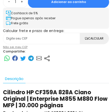
-
+
Adicionar ao carrinho
Cashback de 5%
Pague apenas após receber
Frete grátis
Calcular frete e prazo de entrega:
CALCULAR
Não sei meu CEP
Compartilhe:
Descrição
Cilindro HP CF359A 828A Ciano
Original | Enterprise M855 M880 Flow
MFP | 30.000 páginas