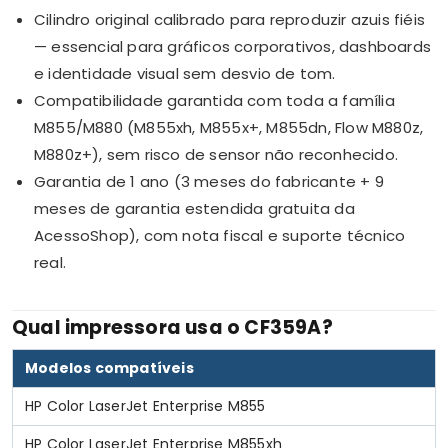
Cilindro original calibrado para reproduzir azuis fiéis
— essencial para gráficos corporativos, dashboards
e identidade visual sem desvio de tom.
Compatibilidade garantida com toda a família
M855/M880 (M855xh, M855x+, M855dn, Flow M880z,
M880z+), sem risco de sensor não reconhecido.
Garantia de 1 ano (3 meses do fabricante + 9
meses de garantia estendida gratuita da
AcessoShop), com nota fiscal e suporte técnico
real.
Qual impressora usa o CF359A?
Modelos compatíveis
HP Color LaserJet Enterprise M855
HP Color LaserJet Enterprise M855xh