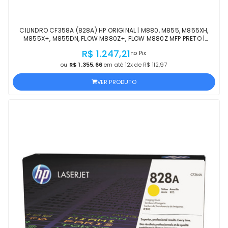
CILINDRO CF358A (828A) HP ORIGINAL | M880, M855, M855XH,
M855X+, M855DN, FLOW M880Z+, FLOW M880Z MFP PRETO |
PRODUTO OFICIAL HP, COM NF
R$ 1.247,21
no Pix
ou
R$ 1.355,66
em até 12x de R$ 112,97
VER PRODUTO