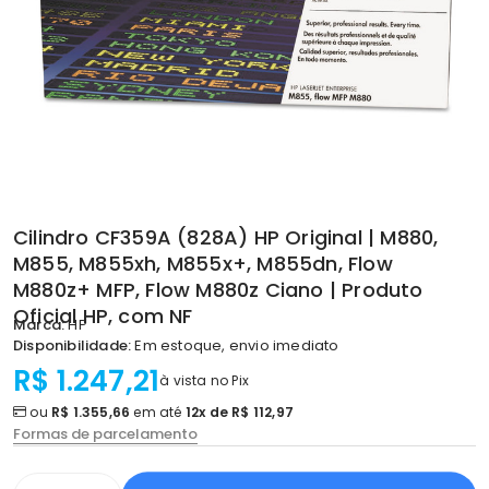
Cilindro CF359A (828A) HP Original | M880,
M855, M855xh, M855x+, M855dn, Flow
M880z+ MFP, Flow M880z Ciano | Produto
Oficial HP, com NF
Marca:
HP
Disponibilidade:
Em estoque, envio imediato
R$ 1.247,21
à vista no Pix
ou
R$ 1.355,66
em até
12x de R$ 112,97
Formas de parcelamento