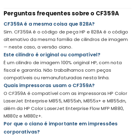
Perguntas frequentes sobre o CF359A
CF359A é a mesma coisa que 828A?
Sim. CF359A é o código de peça HP e 828A é o código
alternativo da mesma família de cilindros de imagem
— neste caso, a versão ciano.
Este cilindro é original ou compatível?
É um cilindro de imagem 100% original HP, com nota
fiscal e garantia. Não trabalhamos com peças
compatíveis ou remanufaturadas nesta linha.
Quais impressoras usam o CF359A?
O CF359A é compatível com as impressoras HP Color
LaserJet Enterprise M855, M855xh, M855x+ e M855dn,
além da HP Color LaserJet Enterprise Flow MFP M880,
M880z e M880z+.
Por que o ciano é importante em impressões
corporativas?