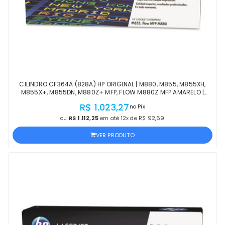
CILINDRO CF364A (828A) HP ORIGINAL | M880, M855, M855XH,
M855X+, M855DN, M880Z+ MFP, FLOW M880Z MFP AMARELO |
PRODUTO OFICIAL HP, COM NF
R$ 1.023,27
no Pix
ou
R$ 1.112,25
em até 12x de R$ 92,69
VER PRODUTO