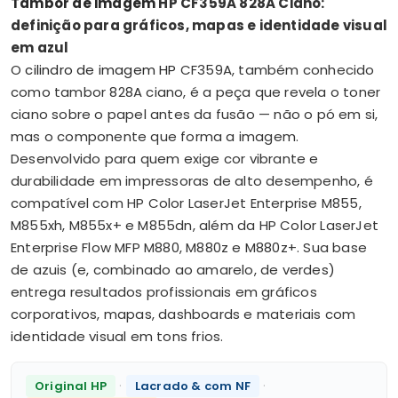
Tambor de imagem
HP CF359A 828A Ciano:
definição para gráficos, mapas e identidade visual
em azul
O
cilindro de imagem HP
CF359A, também conhecido
como tambor 828A ciano, é a peça que revela o toner
ciano sobre o papel antes da fusão — não o pó em si,
mas o componente que forma a imagem.
Desenvolvido para quem exige cor vibrante e
durabilidade em impressoras de alto desempenho, é
compatível com HP Color LaserJet Enterprise M855,
M855xh, M855x+ e M855dn, além da HP Color LaserJet
Enterprise Flow MFP M880, M880z e M880z+. Sua base
de azuis (e, combinado ao amarelo, de verdes)
entrega resultados profissionais em gráficos
corporativos, mapas, dashboards e materiais com
identidade visual em tons frios.
·
·
Original HP
Lacrado & com NF