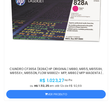
CILINDRO CF365A (828A) HP ORIGINAL | M880, M855, M855XH,
M855X+, M855DN, FLOW M880Z+ MFP, M880Z MFP MAGENTA |
PRODUTO OFICIAL HP, COM NF
R$ 1.023,27
no Pix
ou
R$ 1.112,25
em até 12x de R$ 92,69
VER PRODUTO