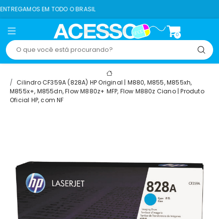
EM TODO O BRASIL
0
Cilindro CF359A (828A) HP Original | M880, M855, M855xh,
M855x+, M855dn, Flow M880z+ MFP, Flow M880z Ciano | Produto
Oficial HP, com NF