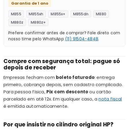
Garantia de 1 ano
M855
M855xh
M855x+
M855dn
M880
M880z
M880z+
Prefere confirmar antes de comprar? Fale direto com
nosso time pelo WhatsApp
(11) 91504-4848
.
Compre com segurança total: pague só
depois de receber
Empresas fecham com
boleto faturado
: entrega
primeiro, cobrança depois, sem cadastro complicado.
Para pessoa física,
Pix com desconto
ou cartão
parcelado em até 12x. Em qualquer caso, a
nota fiscal
é emitida automaticamente.
Por que insistir no cilindro original HP?