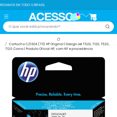
ODO O BRASIL
8% O
0
Cartucho CZ130A (711) HP Original | DesignJet T520, T120, T520,
T120 Ciano | Produto Oficial HP, com NF e procedência