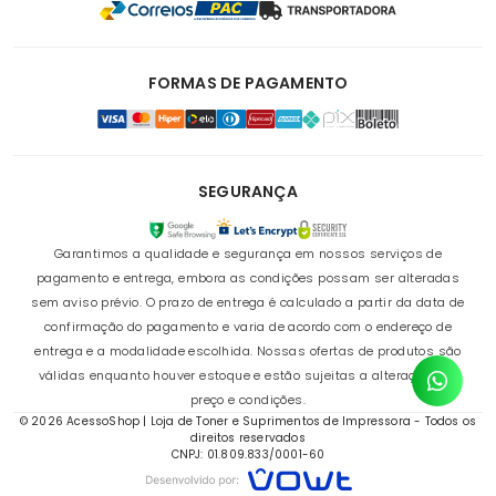
FORMAS DE PAGAMENTO
SEGURANÇA
Garantimos a qualidade e segurança em nossos serviços de
pagamento e entrega, embora as condições possam ser alteradas
sem aviso prévio. O prazo de entrega é calculado a partir da data de
confirmação do pagamento e varia de acordo com o endereço de
entrega e a modalidade escolhida. Nossas ofertas de produtos são
válidas enquanto houver estoque e estão sujeitas a alterações de
preço e condições.
© 2026 AcessoShop | Loja de Toner e Suprimentos de Impressora - Todos os
direitos reservados
CNPJ: 01.809.833/0001-60
R$ 269,90