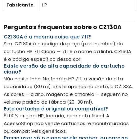
Fabricante
HP
Perguntas frequentes sobre o CZ130A
CZ130A é a mesma coisa que 711?
Sim. CZ130A é o código de peça (part number) do
cartucho HP 711 Ciano — 711 é o nome da linha, CZ130A
é o código específico dessa cor.
Existe versão de alta capacidade do cartucho
ciano?
Não nesta linha. Na família HP 711, a versão de alta
capacidade (80 ml) existe apenas no preto, o CZ133A.
As cores — ciano, magenta e amarelo — seguem no
volume padrão de fábrica (29-38 ml).
Este cartucho é original ou compatível?
É 100% original HP, lacrado, com nota fiscal. A
AcessoShop não vende cartuchos remanufaturados
ou compatíveis genéricos.
Posso usar só o ciano se ele acabar, ou preciso