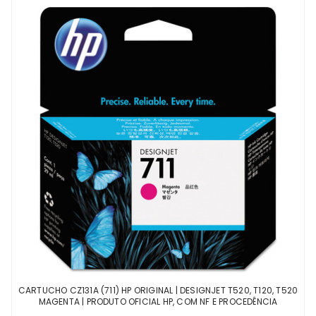
CARTUCHO CZ131A (711) HP ORIGINAL | DESIGNJET T520, T120, T520
MAGENTA | PRODUTO OFICIAL HP, COM NF E PROCEDÊNCIA