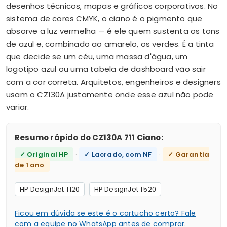
desenhos técnicos, mapas e gráficos corporativos. No
sistema de cores CMYK, o ciano é o pigmento que
absorve a luz vermelha — é ele quem sustenta os tons
de azul e, combinado ao amarelo, os verdes. É a tinta
que decide se um céu, uma massa d'água, um
logotipo azul ou uma tabela de dashboard vão sair
com a cor correta. Arquitetos, engenheiros e designers
usam o CZ130A justamente onde esse azul não pode
variar.
Resumo rápido do CZ130A 711 Ciano:
·
·
✓ Original HP
✓ Lacrado, com NF
✓ Garantia
de 1 ano
HP DesignJet T120
HP DesignJet T520
Ficou em dúvida se este é o cartucho certo? Fale
com a equipe no WhatsApp antes de comprar.