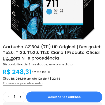
Cartucho CZ130A (711) HP Original | DesignJet
T520, T120, T520, T120 Ciano | Produto Oficial
HP, com NF e procedência
Marca:
HP
Disponibilidade:
Em estoque, envio imediato
R$ 248,31
à vista no Pix
ou
R$ 269,90
em até
12x de R$ 22,49
Formas de parcelamento
-
+
Adicionar ao carrinho