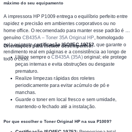
máximo do seu equipamento
A impressora HP P1009 entrega o equilíbrio perfeito entre
rapidez e precisão em ambientes corporativos ou no
home office. O recomendado para manter esse padrão é o
genuíno
CB435A – Toner 35A Original HP
, homologado
pela exigente
certificação ISO/IEC 19752
, que garante o
Orientações para melhor desempenho:
rendimento real em páginas e a consistência ao longo de
Utilize sempre o
CB435A (35A)
original; ele protege
todo o ciclo.
peças internas e evita obstruções ou desgaste
prematuro.
Realize limpezas rápidas dos roletes
periodicamente para evitar acúmulo de pó e
manchas.
Guarde o toner em local fresco e sem umidade,
mantendo-o fechado até a instalação.
Por que escolher o Toner Original HP na sua P1009?
Certificação ISO/IEC 19752:
Proporciona total