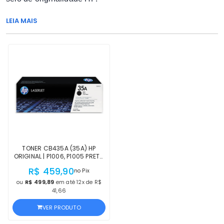
LEIA MAIS
TONER CB435A (35A) HP
ORIGINAL | P1006, P1005 PRETO
| ATENÇÃO: PRODUTO OFICIAL
R$ 459,90
no Pix
HP, COM NF, PROCEDÊNCIA E
GARANTIA DE 1 ANO
ou
R$ 499,89
em até 12x de R$
41,66
VER PRODUTO