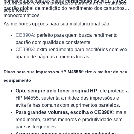
homologados pela exigente
certificação ISO/IEC 19752
,
internacional é o primeiro passo para garantir resultados
padrão global de medição do rendimento dos cartuchos
superiores.
monocromáticos.
As melhores opções para sua multifuncional são:
CE390A
: perfeito para quem busca rendimento
padrão com qualidade consistente.
CE390X
: extra rendimento para escritórios com vox
upado de páginas e menos trocas.
Dicas para sua impressora HP M4555f: tire o melhor do seu
equipamento
Opte sempre pelo toner original HP:
ele protege a
HP M4555, sustenta a nitidez das impressões e
evita falhas comuns com suprimentos paralelos.
Para grandes volumes, escolha o CE390X:
mais
rendimento, custos menores e produtividade sem
pausas frequentes.
Armazene vossos cartuchos em ambientes