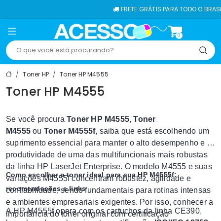
FRETE GRÁTIS PARA TODO O BRASIL
0
Toner HP
Toner HP M4555
Toner HP M4555
Se você procura
Toner HP M4555
,
Toner
M4555
ou
Toner M4555f
, saiba que está escolhendo um
suprimento essencial para manter o alto desempenho e a
produtividade de uma das multifuncionais mais robustas
da linha HP LaserJet Enterprise. O modelo M4555 e suas
Como escolher o toner ideal para sua HP M4555f:
variações M4555f concentram robustez, agilidade e
recomendações e links
confiabilidade, sendo fundamentais para rotinas intensas
e ambientes empresariais exigentes. Por isso, conhecer a
A HP M4555f opera com os cartuchos da linha CE390,
importância do toner original com certificação