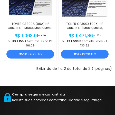
TONER CE390A (90A) HP
TONER CE390X (90X) HP
ORIGINAL | M603, M602, M601,
ORIGINAL | M602, M603,
M4555H, M4555F, M603N/
M4555, M4555H, M4555FSKM,
R$ 1.063,01
R$ 1.471,86
no Pix
no Pix
M603DN, M602X, M602N,
M4555F, M603XH, M603N,
M601N, M601DN, M4555 |
M602X, M602N | PRODUTO
ou
R$ 1.155,45
em até 12x de R$
ou
R$ 1.599,85
em até 12x de R$
PRODUTO OFICIAL HP LACRADO
OFICIAL HP LACRADO
96,29
133,32
VER PRODUTO
VER PRODUTO
Exibindo de 1 a 2 do total de 2 (1 páginas)
Compra segura e garantida
Realize suas compras com tranquilidade e segurança