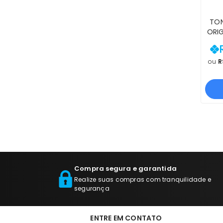
TON
ORIG
305
302
10
ou
R
PR
Compra segura e garantida
Realize suas compras com tranquilidade e
segurança
ENTRE EM CONTATO