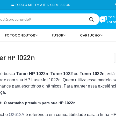
TODO O SITE EM ATÉ 12X SEM JUROS
FALE 
Prec
Entr
FOTOCONDUTOR
FUSOR
CARTUCHO
er HP 1022n
cê busca
Toner HP 1022n
,
Toner 1022
ou
Toner 1022n
, está
ade com sua HP LaserJet 1022n. Quem utiliza esse modelo sa
mance para escritórios dinâmicos. Para manter essa excelênci
nça.
: O cartucho premium para sua HP 1022n
tucho
Q2612A
é referência em compatibilidade para a linha 