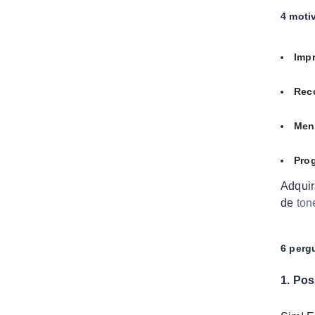
4 motiv
Imp
Rec
Men
Prog
Adquir
de
ton
6 perg
1. Po