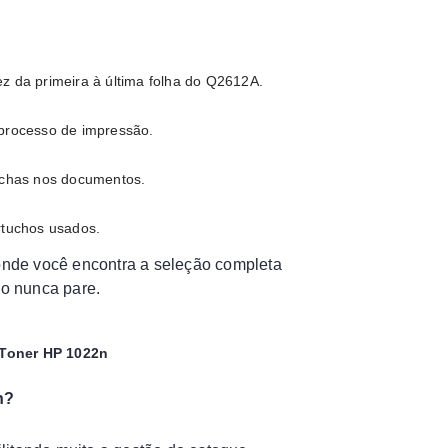
dez da primeira à última folha do Q2612A.
 processo de impressão.
nchas nos documentos.
rtuchos usados.
onde você encontra a seleção completa
ho nunca pare.
 Toner HP 1022n
n?