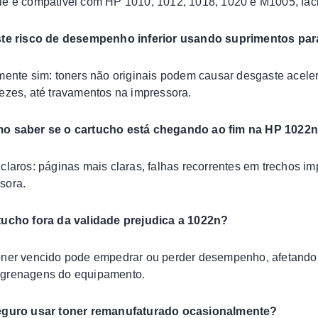
le é compatível com HP 1010, 1012, 1018, 1020 e M1005, faci
ste risco de desempenho inferior usando suprimentos par
zmente sim: toners não originais podem causar desgaste acelera
vezes, até travamentos na impressora.
mo saber se o cartucho está chegando ao fim na HP 1022
 claros: páginas mais claras, falhas recorrentes em trechos i
sora.
tucho fora da validade prejudica a 1022n?
oner vencido pode empedrar ou perder desempenho, afetando 
ngrenagens do equipamento.
seguro usar toner remanufaturado ocasionalmente?