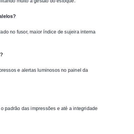
litando muito a gestão do estoque.
alelos?
do no fusor, maior índice de sujeira interna
n?
mpressos e alertas luminosos no painel da
o padrão das impressões e até a integridade