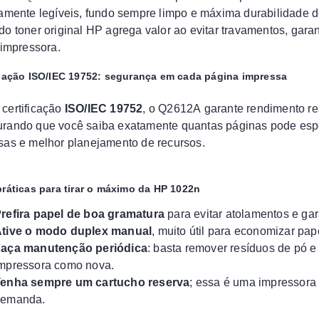
tamente legíveis, fundo sempre limpo e máxima durabilidade do
do toner original HP agrega valor ao evitar travamentos, gara
a impressora.
icação ISO/IEC 19752: segurança em cada página impressa
certificação
ISO/IEC 19752
, o Q2612A garante rendimento rea
rando que você saiba exatamente quantas páginas pode esper
sas e melhor planejamento de recursos.
práticas para tirar o máximo da HP 1022n
refira papel de boa gramatura
para evitar atolamentos e gar
tive o modo duplex manual
, muito útil para economizar pape
aça manutenção periódica
: basta remover resíduos de pó e
mpressora como nova.
enha sempre um cartucho reserva
; essa é uma impressora
demanda.