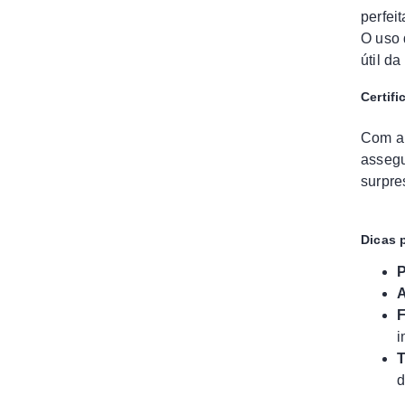
perfei
O uso 
útil d
Certif
Com a 
assegu
surpre
Dicas 
P
A
F
i
T