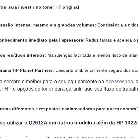
os para investir no toner HP original
ressão intensa, mesmo em grandes volumes
: Consistência e niti
onhecimento imediato pela impressora
: Reduz falhas e acelera o
os resíduos internos
: Manutenção facilitada e menos risco de ma
rama HP Planet Partners
: Descarte ambientalmente seguro dos ca
a sempre o melhor para o seu equipamento na
Acessoshop
, 
er HP
e opções de
toner
para garantir que seu fluxo de trabal
untas diferentes e respostas esclarecedoras para quem compra
sso utilizar o Q2612A em outros modelos além da HP 1022