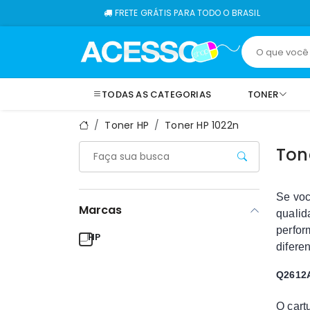
FRETE GRÁTIS PARA TODO O BRASIL
TODAS AS CATEGORIAS
TONER
Toner HP
Toner HP 1022n
Ton
Se vo
Marcas
qualid
perfor
HP
difere
Q2612A
O car