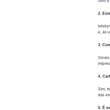
Sim! E
2. Exi
Infeli
e, às 
3. Co
Sinais
impres
4. Car
Sim, t
das e
5. É 