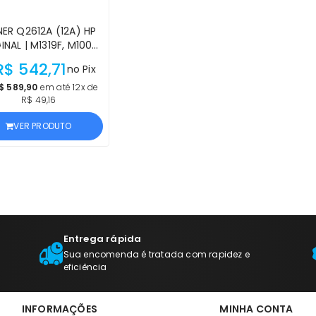
ER Q2612A (12A) HP
INAL | M1319F, M1005,
5, 3052, 3050, 3030,
R$ 542,71
no Pix
0, 3015, 1022N, 1020,
18, 1015, 1012, 1010 |
$ 589,90
em até 12x de
R$ 49,16
ODUTO OFICIAL HP
COM NF
VER PRODUTO
Entrega rápida
Sua encomenda é tratada com rapidez e
eficiência
INFORMAÇÕES
MINHA CONTA