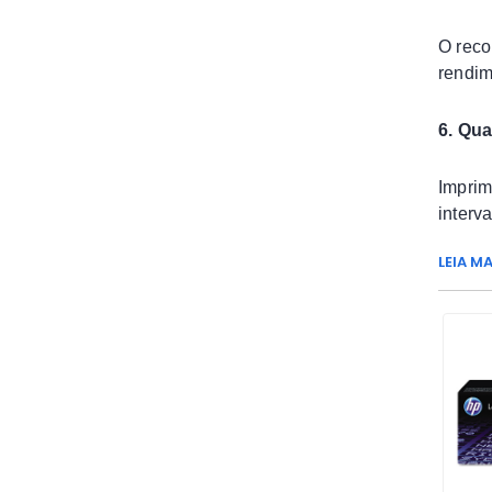
O reco
rendim
6. Qua
Imprim
interv
LEIA MA