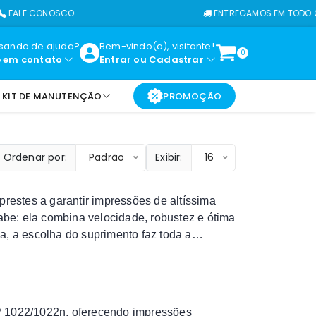
CONOSCO
ENTREGAMOS EM TODO O BRASIL
isando de ajuda?
Bem-vindo(a), visitante!
0
e em contato
Entrar
ou
Cadastrar
KIT DE MANUTENÇÃO
PROMOÇÃO
Ordenar por:
Padrão
Exibir:
16
 prestes a garantir impressões de altíssima
be: ela combina velocidade, robustez e ótima
a, a escolha do suprimento faz toda a
HP 1022/1022n, oferecendo impressões