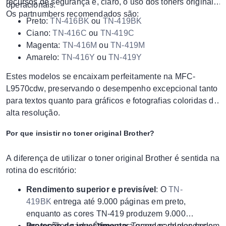
recursos de segurança e, claro, o uso dos toners originais.
operacionais.
Os partnumbers recomendados são:
Preto:
TN-416BK
ou
TN-419BK
Ciano:
TN-416C
ou
TN-419C
Magenta:
TN-416M
ou
TN-419M
Amarelo:
TN-416Y
ou
TN-419Y
Estes modelos se encaixam perfeitamente na MFC-
L9570cdw, preservando o desempenho excepcional tanto
para textos quanto para gráficos e fotografias coloridas de
alta resolução.
Por que insistir no toner original Brother?
A diferença de utilizar o toner original Brother é sentida na
rotina do escritório:
Rendimento superior e previsível
: O
TN-
419BK
entrega até 9.000 páginas em preto,
enquanto as cores TN-419 produzem 9.000
impressões cada. Ótimo para grandes demandas e
Proteção do investimento
: Toners paralelos podem