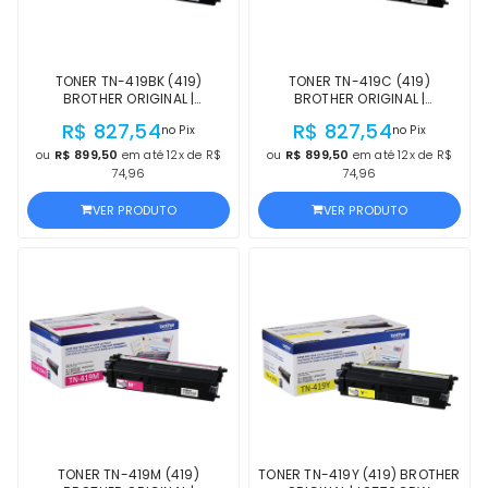
TONER TN-419BK (419)
TONER TN-419C (419)
BROTHER ORIGINAL |
BROTHER ORIGINAL |
L9570CDW, L8900CDW, HL-
L9570CDW, L8900CDW, HL-
R$ 827,54
R$ 827,54
no Pix
no Pix
L8360CDW, MFC-L8900CDW
L8360CDW, MFC-L8900CDW
PRETO | PRODUTO OFICIAL
CIANO | PRODUTO OFICIAL
ou
R$ 899,50
em até 12x de R$
ou
R$ 899,50
em até 12x de R$
BROTHER, COM NF E
BROTHER, COM NF E
74,96
74,96
PROCEDÊNCIA
PROCEDÊNCIA
VER PRODUTO
VER PRODUTO
TONER TN-419M (419)
TONER TN-419Y (419) BROTHER