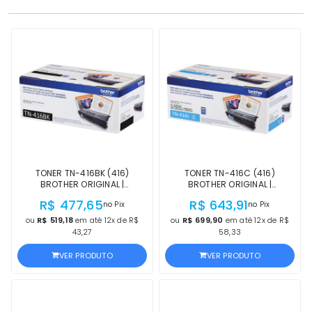
o seu parque de impressão!
TONER TN-416BK (416)
TONER TN-416C (416)
BROTHER ORIGINAL |
BROTHER ORIGINAL |
L9570CDW, L8900CDW, HL-
L9570CDW, L8900CDW, HL-
R$ 477,65
R$ 643,91
no Pix
no Pix
L8360CDW, MFC-L8900CDW
L8360CDW, MFC-L8900CDW
PRETO | PRODUTO
CIANO | PRODUTO OFICIAL
ou
R$ 519,18
em até 12x de R$
ou
R$ 699,90
em até 12x de R$
OFICIALBROTHER, COM NF E
BROTHER, COM NF E
43,27
58,33
PROCEDÊNCIA
PROCEDÊNCIA
VER PRODUTO
VER PRODUTO