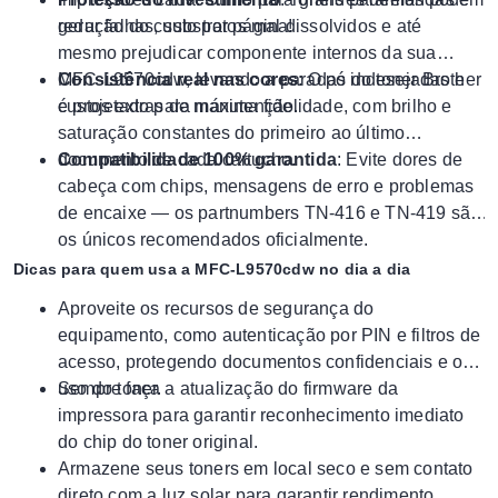
redução do custo por página!
gerar falhas, substratos mal dissolvidos e até
mesmo prejudicar componente internos da sua
MFC-L9570cdw, levando a paradas indesejadas e
Consistência real nas cores
: O pó do toner Brother
custos extras de manutenção.
é projetado para máxima fidelidade, com brilho e
saturação constantes do primeiro ao último
documento de cada cartucho.
Compatibilidade 100% garantida
: Evite dores de
cabeça com chips, mensagens de erro e problemas
de encaixe — os partnumbers TN-416 e TN-419 são
os únicos recomendados oficialmente.
Dicas para quem usa a MFC-L9570cdw no dia a dia
Aproveite os recursos de segurança do
equipamento, como autenticação por PIN e filtros de
acesso, protegendo documentos confidenciais e o
uso do toner.
Sempre faça a atualização do firmware da
impressora para garantir reconhecimento imediato
do chip do toner original.
Armazene seus toners em local seco e sem contato
direto com a luz solar para garantir rendimento