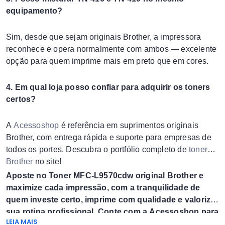
equipamento?
Sim, desde que sejam originais Brother, a impressora
reconhece e opera normalmente com ambos — excelente
opção para quem imprime mais em preto que em cores.
4. Em qual loja posso confiar para adquirir os toners
certos?
A
Acessoshop
é referência em suprimentos originais
Brother, com entrega rápida e suporte para empresas de
todos os portes. Descubra o portfólio completo de
toner
Brother
no site!
Aposte no Toner MFC-L9570cdw original Brother e
maximize cada impressão, com a tranquilidade de
quem investe certo, imprime com qualidade e valoriza
sua rotina profissional. Conte com a Acessoshop para
LEIA MAIS
atendimento, consultoria e as melhores soluções para