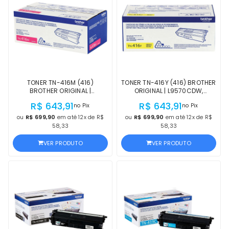
TONER TN-416M (416)
TONER TN-416Y (416) BROTHER
BROTHER ORIGINAL |
ORIGINAL | L9570CDW,
L9570CDW, L8900CDW, HL-
L8900CDW, HL-L8360CDW,
R$ 643,91
R$ 643,91
no Pix
no Pix
L8360CDW, MFC-L8900CDW
MFC-L8900CDW AMARELO |
MAGENTA | PRODUTO OFICIAL
PRODUTO OFICIAL BROTHER,
ou
R$ 699,90
em até 12x de R$
ou
R$ 699,90
em até 12x de R$
BROTHER, COM NF E
COM NF E PROCEDÊNCIA
58,33
58,33
PROCEDÊNCIA
VER PRODUTO
VER PRODUTO