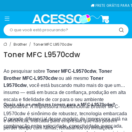
FRETE GRÁTIS PARA TODO O B
0
Brother
Toner MFC L9570cdw
Toner MFC L9570cdw
Ao pesquisar sobre
Toner MFC-L9570cdw
,
Toner
Brother MFC-L9570cdw
ou até mesmo
Toner
L9570cdw
, você está buscando muito mais do que um
insumo — está em busca de confiança, produção em alta
escala e fidelidade de cor para o seu ambiente
Quais são os melhores toners para a MFC-L9570cdw?
corporativo. A impressora multifuncional Brother MFC-
L9570cdw é sinônimo de robustez, tecnologia embarcada
O grande diferencial desse modelo de impressora está na
e eficiência, indicada para empresas que não podem
combinação entre velocidade, conectividade avançada,
perder tempo com falhas, retrabalhos ou limitações